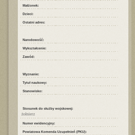
Małżonek:
Dzieci:
Ostatni adres:
Narodowość:
Wykształcenie:
Zawód:
Wyznanie:
Tytuł naukowy:
Stanowisko:
Stosunek do służby wojskowej:
żołnierz
Numer ewidencyjny:
Powiatowa Komenda Uzupełnień (PKU):