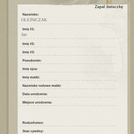
Zapal świeczkę
Nazwisko:
OLEJNICZAK
Imię #1:
Jan
Imię #2:
Imię #3:
Pseudonim:
Imię ojca:
Imię matki:
Nazwisko rodowe matki:
Data urodzenia:
Miejsce urodzenia:
Rodzeństwo:
Stan cywilny: