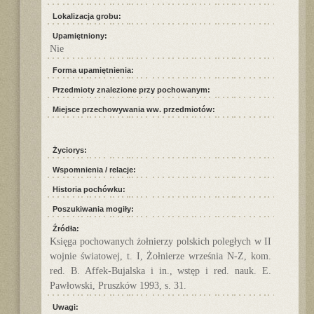
Lokalizacja grobu:
Upamiętniony:
Nie
Forma upamiętnienia:
Przedmioty znalezione przy pochowanym:
Miejsce przechowywania ww. przedmiotów:
Życiorys:
Wspomnienia / relacje:
Historia pochówku:
Poszukiwania mogiły:
Źródła:
Księga pochowanych żołnierzy polskich poległych w II
wojnie światowej, t. I, Żołnierze września N-Z, kom.
red. B. Affek-Bujalska i in., wstęp i red. nauk. E.
Pawłowski, Pruszków 1993, s. 31.
Uwagi: