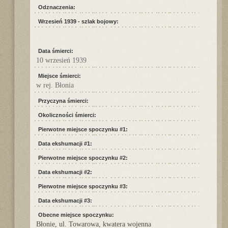
Odznaczenia:
Wrzesień 1939 - szlak bojowy:
Data śmierci:
10 wrzesień 1939
Miejsce śmierci:
w rej. Błonia
Przyczyna śmierci:
Okoliczności śmierci:
Pierwotne miejsce spoczynku #1:
Data ekshumacji #1:
Pierwotne miejsce spoczynku #2:
Data ekshumacji #2:
Pierwotne miejsce spoczynku #3:
Data ekshumacji #3:
Obecne miejsce spoczynku:
Błonie, ul. Towarowa, kwatera wojenna