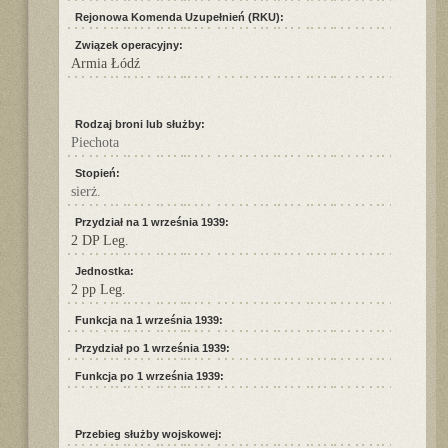
Rejonowa Komenda Uzupełnień (RKU):
Związek operacyjny:
Armia Łódź
Rodzaj broni lub służby:
Piechota
Stopień:
sierż.
Przydział na 1 września 1939:
2 DP Leg.
Jednostka:
2 pp Leg.
Funkcja na 1 września 1939:
Przydział po 1 września 1939:
Funkcja po 1 września 1939:
Przebieg służby wojskowej: