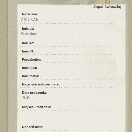
Zapal świeczkę
Nazwisko:
ZBICZAK
Imię #1:
Stanisław
Imię #2:
Imię #3:
Pseudonim:
Imię ojca:
Imię matki:
Nazwisko rodowe matki:
Data urodzenia:
1916
Miejsce urodzenia:
Rodzeństwo: