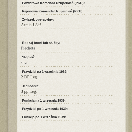
Powiatowa Komenda Uzupełnień (PKU):
Rejonowa Komenda Uzupełnień (RKU):
Związek operacyjny:
Armia Łódź
Rodzaj broni lub służby:
Piechota
Stopień:
strz.
Przydział na 1 września 1939:
2 DP Leg.
Jednostka:
3 pp Leg.
Funkcja na 1 września 1939:
Przydział po 1 września 1939:
Funkcja po 1 września 1939: