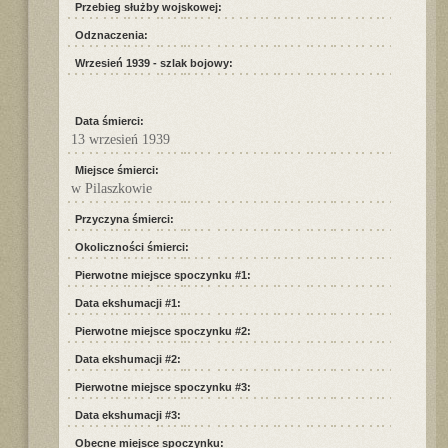
Przebieg służby wojskowej:
Odznaczenia:
Wrzesień 1939 - szlak bojowy:
Data śmierci:
13 wrzesień 1939
Miejsce śmierci:
w Pilaszkowie
Przyczyna śmierci:
Okoliczności śmierci:
Pierwotne miejsce spoczynku #1:
Data ekshumacji #1:
Pierwotne miejsce spoczynku #2:
Data ekshumacji #2:
Pierwotne miejsce spoczynku #3:
Data ekshumacji #3:
Obecne miejsce spoczynku: