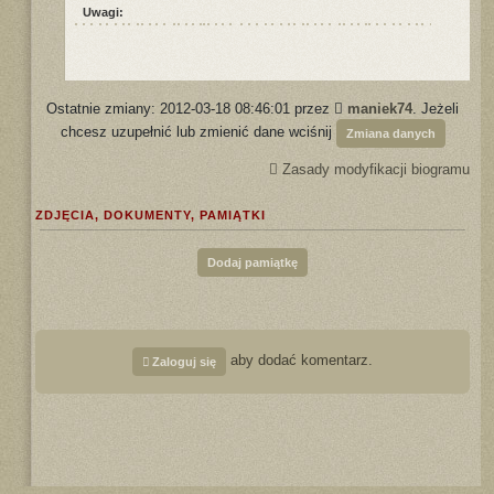
Uwagi:
Ostatnie zmiany: 2012-03-18 08:46:01 przez
maniek74
. Jeżeli
chcesz uzupełnić lub zmienić dane wciśnij
Zmiana danych
Zasady modyfikacji biogramu
ZDJĘCIA, DOKUMENTY, PAMIĄTKI
Dodaj pamiątkę
aby dodać komentarz.
Zaloguj się