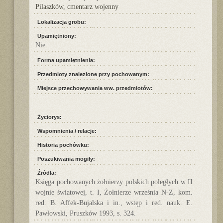
Pilaszków, cmentarz wojenny
Lokalizacja grobu:
Upamiętniony:
Nie
Forma upamiętnienia:
Przedmioty znalezione przy pochowanym:
Miejsce przechowywania ww. przedmiotów:
Życiorys:
Wspomnienia / relacje:
Historia pochówku:
Poszukiwania mogiły:
Źródła:
Księga pochowanych żołnierzy polskich poległych w II
wojnie światowej, t. I, Żołnierze września N-Z, kom.
red. B. Affek-Bujalska i in., wstęp i red. nauk. E.
Pawłowski, Pruszków 1993, s. 324.