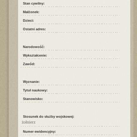
Stan cywilny:
Małżonek:
Dzieci:
Ostatni adres:
Narodowość:
Wykształcenie:
Zawód:
Wyznanie:
Tytuł naukowy:
Stanowisko:
Stosunek do służby wojskowej:
żołnierz
Numer ewidencyjny: