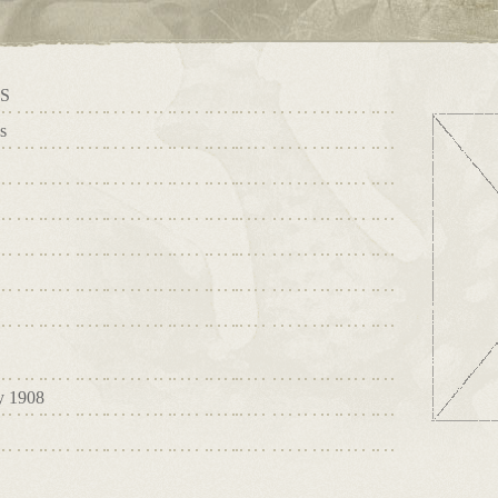
S
s
ty 1908