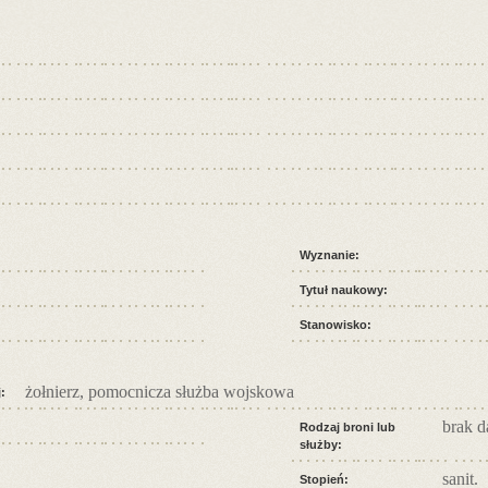
Wyznanie:
Tytuł naukowy:
Stanowisko:
żołnierz, pomocnicza służba wojskowa
:
brak 
Rodzaj broni lub
służby:
sanit.
Stopień: