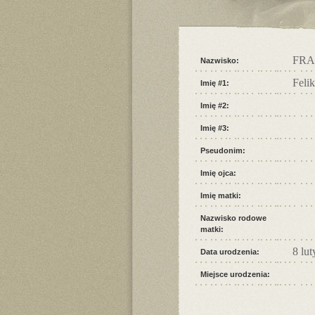
FRA
Nazwisko:
Felik
Imię #1:
Imię #2:
Imię #3:
Pseudonim:
Imię ojca:
Imię matki:
Nazwisko rodowe
matki:
8 lu
Data urodzenia:
Miejsce urodzenia: