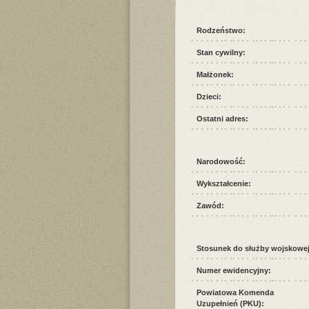
Rodzeństwo:
Stan cywilny:
Małżonek:
Dzieci:
Ostatni adres:
Narodowość:
Wykształcenie:
Zawód:
Stosunek do służby wojskowej
Numer ewidencyjny:
Powiatowa Komenda
Uzupełnień (PKU):