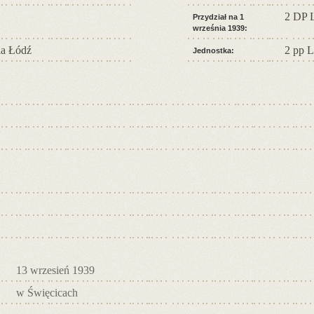
2 DP 
Przydział na 1
września 1939:
a Łódź
2 pp L
Jednostka:
13 wrzesień 1939
w Święcicach