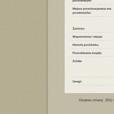
pochowanym:
Miejsce przechowywania ww.
przedmiotów:
Życiorys:
Wspomnienia / relacje:
Historia pochówku:
Poszukiwania mogiły:
Źródła:
Uwagi:
Ostatnie zmiany: 2011-