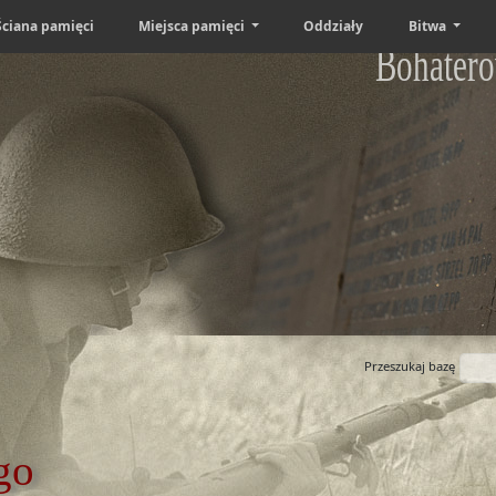
Ściana pamięci
Miejsca pamięci
Oddziały
Bitwa
Bohatero
Przeszukaj bazę
go