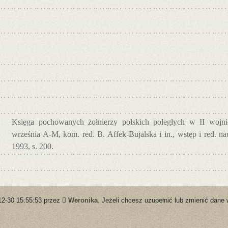
Księga pochowanych żołnierzy polskich poległych w II wojnie
września A-M, kom. red. B. Affek-Bujalska i in., wstęp i red. 
1993, s. 200.
12-30 15:55:53 przez
Weronika
. Jeżeli chcesz uzupełnić lub zmienić dane 