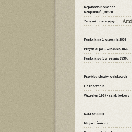
Rejonowa Komenda
Uzupełnień (RKU):
Armi
Związek operacyjny:
Funkcja na 1 września 1939:
Przydział po 1 września 1939:
Funkcja po 1 września 1939:
Przebieg służby wojskowej:
Odznaczenia:
Wrzesień 1939 - szlak bojowy:
Data śmierci:
Miejsce śmierci: