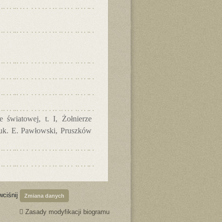
 światowej, t. I, Żołnierze
nauk. E. Pawłowski, Pruszków
wciśnij
Zmiana danych
Zasady modyfikacji biogramu