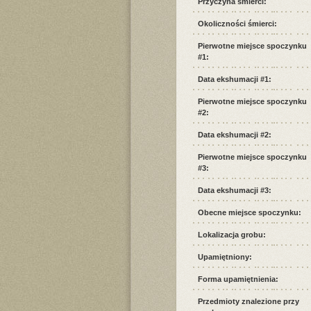
Przyczyna śmierci:
Okoliczności śmierci:
Pierwotne miejsce spoczynku
#1:
Data ekshumacji #1:
Pierwotne miejsce spoczynku
#2:
Data ekshumacji #2:
Pierwotne miejsce spoczynku
#3:
Data ekshumacji #3:
Obecne miejsce spoczynku:
Lokalizacja grobu:
Upamiętniony:
Forma upamiętnienia:
Przedmioty znalezione przy