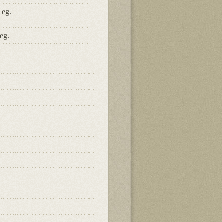
Leg.
eg.