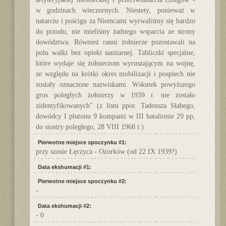
w godzinach wieczornych. Niestety, ponieważ w
natarciu i pościgu za Niemcami wyrwaliśmy się bardzo
do przodu, nie mieliśmy żadnego wsparcia ze strony
dowództwa. Również ranni żołnierze pozostawali na
polu walki bez opieki sanitarnej. Tabliczki specjalne,
które wydaje się żołnierzom wyruszającym na wojnę,
ze względu na krótki okres mobilizacji i pospiech nie
zostały oznaczone nazwiskami. Wskutek powyższego
gros poległych żołnierzy w 1939 r. nie zostało
zidentyfikowanych" (z listu ppor. Tadeusza Słabego,
dowódcy I plutonu 9 kompanii w III batalionie 29 pp,
do siostry poległego, 28 VIII 1968 r.)
Pierwotne miejsce spoczynku #1:
przy szosie Łęczyca - Ozorków (od 22 IX 1939?)
Data ekshumacji #1:
Pierwotne miejsce spoczynku #2:
-
Data ekshumacji #2:
- 0