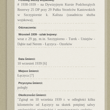
Przebieg służby wojskowej:
# 1938-1939 - na Dywizyjnym Kursie Podchorążych
Rezerwy 25 DP przy 29 Pułku Strzelców Kaniowskich
w Szczypiornie k. Kalisza (zasadnicza służba
wojskowa);
Odznaczenia:
Wrzesień 1939 - szlak bojowy:
wraz z 29 pp, m.in. Szczypiorno - Turek - Uniejów -
Dąbie nad Nerem - Łęczyca - Ozorków
Data śmierci:
10 wrzesień 1939
[6]
Miejsce śmierci:
Łęczyca
[7]
Przyczyna śmierci:
poległy
Okoliczności śmierci:
"Zginął on 10 września 1939 r. w odległości kilku
kilometrów od Łęczycy na skutek potężnej salwy
artyleryjskiej niemieckiej i przeciwnatarcia czołgów -