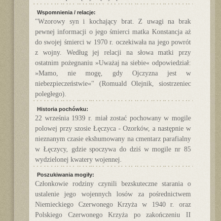
Wspomnienia / relacje:
"Wzorowy syn i kochający brat. Z uwagi na brak
pewnej informacji o jego śmierci matka Konstancja aż
do swojej śmierci w 1970 r. oczekiwała na jego powrót
z wojny. Według jej relacji na słowa matki przy
ostatnim pożegnaniu »Uważaj na siebie« odpowiedział:
»Mamo, nie mogę, gdy Ojczyzna jest w
niebezpieczeństwie«" (Romuald Olejnik, siostrzeniec
poległego).
Historia pochówku:
22 września 1939 r. miał zostać pochowany w mogile
polowej przy szosie Łęczyca - Ozorków, a następnie w
nieznanym czasie ekshumowany na cmentarz parafialny
w Łęczycy, gdzie spoczywa do dziś w mogile nr 85
wydzielonej kwatery wojennej.
Poszukiwania mogiły:
Członkowie rodziny czynili bezskuteczne starania o
ustalenie jego wojennych losów za pośrednictwem
Niemieckiego Czerwonego Krzyża w 1940 r. oraz
Polskiego Czerwonego Krzyża po zakończeniu II