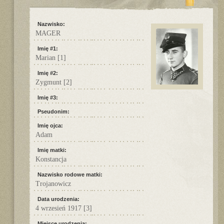
Nazwisko:
MAGER
Imię #1:
Marian
[1]
Imię #2:
Zygmunt
[2]
Imię #3:
Pseudonim:
Imię ojca:
Adam
Imię matki:
Konstancja
Nazwisko rodowe matki:
Trojanowicz
Data urodzenia:
4 wrzesień 1917
[3]
Miejsce urodzenia: