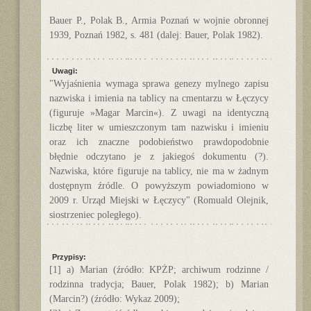
Bauer P., Polak B., Armia Poznań w wojnie obronnej
1939, Poznań 1982, s. 481 (dalej: Bauer, Polak 1982).
Uwagi:
"Wyjaśnienia wymaga sprawa genezy mylnego zapisu
nazwiska i imienia na tablicy na cmentarzu w Łęczycy
(figuruje »Magar Marcin«). Z uwagi na identyczną
liczbę liter w umieszczonym tam nazwisku i imieniu
oraz ich znaczne podobieństwo prawdopodobnie
błędnie odczytano je z jakiegoś dokumentu (?).
Nazwiska, które figuruje na tablicy, nie ma w żadnym
dostępnym źródle. O powyższym powiadomiono w
2009 r. Urząd Miejski w Łęczycy" (Romuald Olejnik,
siostrzeniec poległego).
Przypisy:
[1] a) Marian (źródło: KPŻP; archiwum rodzinne /
rodzinna tradycja; Bauer, Polak 1982); b) Marian
(Marcin?) (źródło: Wykaz 2009);