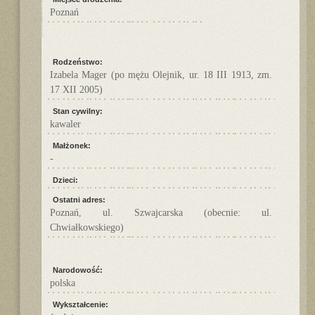
Poznań
Rodzeństwo:
Izabela Mager (po mężu Olejnik, ur. 18 III 1913, zm.
17 XII 2005)
Stan cywilny:
kawaler
Małżonek:
-
Dzieci:
Ostatni adres:
Poznań, ul. Szwajcarska (obecnie: ul.
Chwiałkowskiego)
Narodowość:
polska
Wykształcenie: