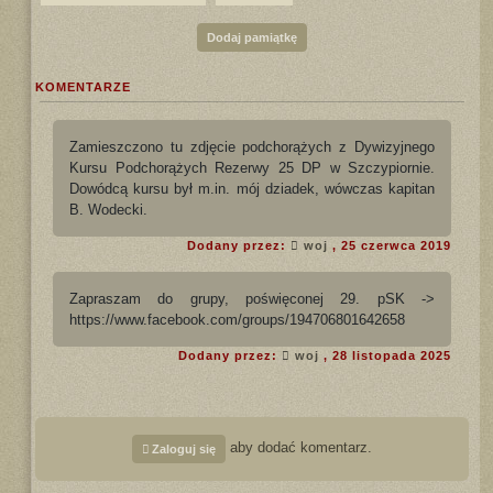
Dodaj pamiątkę
KOMENTARZE
Zamieszczono tu zdjęcie podchorążych z Dywizyjnego
Kursu Podchorążych Rezerwy 25 DP w Szczypiornie.
Dowódcą kursu był m.in. mój dziadek, wówczas kapitan
B. Wodecki.
Dodany przez:
woj
, 25 czerwca 2019
Zapraszam do grupy, poświęconej 29. pSK ->
https://www.facebook.com/groups/194706801642658
Dodany przez:
woj
, 28 listopada 2025
aby dodać komentarz.
Zaloguj się