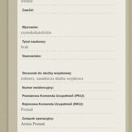
średnie
Zawód:
Wyznanie:
rzymskokatolickie
Tytuł naukowy:
brak
Stanowisko:
Stosunek do służby wojskowej:
żołnierz, zasadnicza służba wojskowa
Numer ewidencyjny:
Powiatowa Komenda Uzupełnień (PKU):
Rejonowa Komenda Uzupełnień (RKU):
Poznań
Związek operacyjny:
Armia Poznań