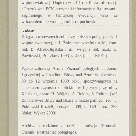
wojny światowej. Dopiero w 2011 r. z Biura Informacji
i Poszukiwań PCK otrzymali informację o figurowaniu
zaginionego w tamtejszej ewidencji wraz ze
wskazaniem pierwotnego miejsca pochówku.
Źródła:
Księga pochowanych żołnierzy polskich poległych w II
wojnie światowej, t. I, Żołnierze września A-M, kom.
red. B. Affek-Bujalska i in., wstęp i red. nauk. E.
Pawłowski, Pruszków 1993, s. 438 (dalej: KPŻP).
Wykaz żołnierzy Armii "Poznań" poległych na Ziemi
Łęczyckiej w I stadium Bitwy nad Bzurą w okresie od
09 do 12 września 1939 roku, spoczywających na
cmentarzu rzymsko-katolickim w Łęczycy przy ulicy
Kaliskiej, oprac. H. Wójcik, A. Rokita, S. Rokita, [w:]
Bohaterowie Bitwy nad Bzurą w naszej pamięci, red. T.
Poklewski-Koziełł, Łęczyca 2009, s. 149 - poz. 268
(dalej: Wykaz 2009).
Archiwum rodzinne / rodzinna tradycja (Romuald
Olejnik, siostrzeniec poległego).