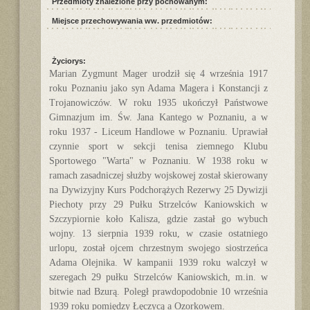
Przedmioty znalezione przy pochowanym:
Miejsce przechowywania ww. przedmiotów:
Życiorys:
Marian Zygmunt Mager urodził się 4 września 1917
roku Poznaniu jako syn Adama Magera i Konstancji z
Trojanowiczów. W roku 1935 ukończył Państwowe
Gimnazjum im. Św. Jana Kantego w Poznaniu, a w
roku 1937 - Liceum Handlowe w Poznaniu. Uprawiał
czynnie sport w sekcji tenisa ziemnego Klubu
Sportowego "Warta" w Poznaniu. W 1938 roku w
ramach zasadniczej służby wojskowej został skierowany
na Dywizyjny Kurs Podchorążych Rezerwy 25 Dywizji
Piechoty przy 29 Pułku Strzelców Kaniowskich w
Szczypiornie koło Kalisza, gdzie zastał go wybuch
wojny. 13 sierpnia 1939 roku, w czasie ostatniego
urlopu, został ojcem chrzestnym swojego siostrzeńca
Adama Olejnika. W kampanii 1939 roku walczył w
szeregach 29 pułku Strzelców Kaniowskich, m.in. w
bitwie nad Bzurą. Poległ prawdopodobnie 10 września
1939 roku pomiędzy Łęczycą a Ozorkowem.