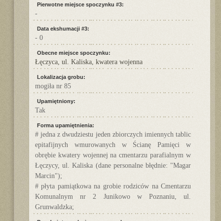
Pierwotne miejsce spoczynku #3:
-
Data ekshumacji #3:
- 0
Obecne miejsce spoczynku:
Łęczyca, ul. Kaliska, kwatera wojenna
Lokalizacja grobu:
mogiła nr 85
Upamiętniony:
Tak
Forma upamiętnienia:
# jedna z dwudziestu jeden zbiorczych imiennych tablic
epitafijnych wmurowanych w Ścianę Pamięci w
obrębie kwatery wojennej na cmentarzu parafialnym w
Łęczycy, ul. Kaliska (dane personalne błędnie: "Magar
Marcin");
# płyta pamiątkowa na grobie rodziców na Cmentarzu
Komunalnym nr 2 Junikowo w Poznaniu, ul.
Grunwaldzka;