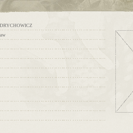
YDRYCHOWICZ
ław