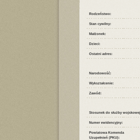
Rodzeństwo:
Stan cywilny:
Małżonek:
Dzieci:
Ostatni adres:
Narodowość:
Wykształcenie:
Zawód:
Stosunek do służby wojskowej
Numer ewidencyjny:
Powiatowa Komenda
Uzupełnień (PKU):