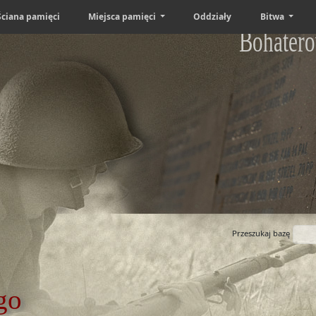
Ściana pamięci
Miejsca pamięci
Oddziały
Bitwa
Bohatero
Przeszukaj bazę
go