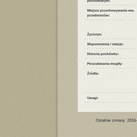
pochowanym:
Miejsce przechowywania ww.
przedmiotów:
Życiorys:
Wspomnienia / relacje:
Historia pochówku:
Poszukiwania mogiły:
Źródła:
Uwagi:
Ostatnie zmiany: 2016