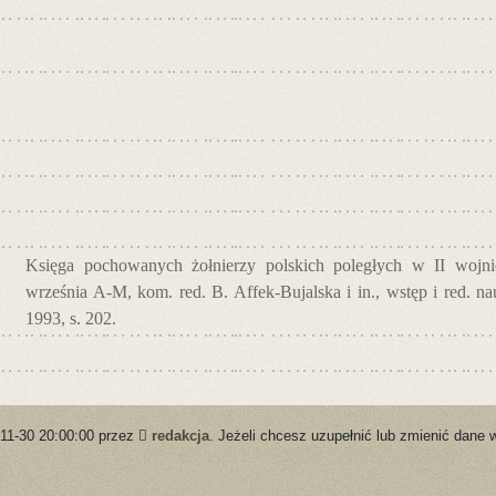
Księga pochowanych żołnierzy polskich poległych w II wojnie
września A-M, kom. red. B. Affek-Bujalska i in., wstęp i red. 
1993, s. 202.
-11-30 20:00:00 przez
redakcja
. Jeżeli chcesz uzupełnić lub zmienić dane 