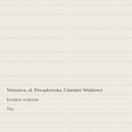
Warszawa, ul. Powązkowska, Cmentarz Wojskowy
kwatera wojenna
Nie