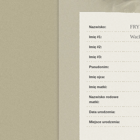
FR
Nazwisko:
Wac
Imię #1:
Imię #2:
Imię #3:
Pseudonim:
Imię ojca:
Imię matki:
Nazwisko rodowe
matki:
Data urodzenia:
Miejsce urodzenia: