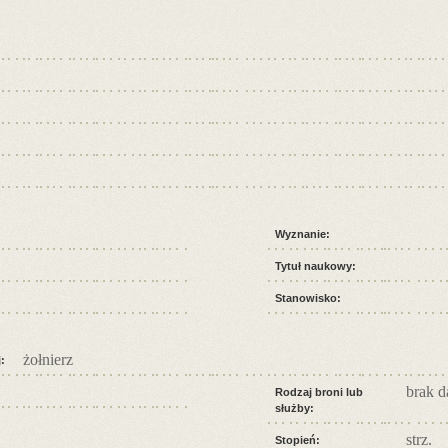
Wyznanie:
Tytuł naukowy:
Stanowisko:
żołnierz
:
brak 
Rodzaj broni lub
służby:
strz.
Stopień: