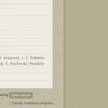
 światowej, t. I, Żołnierze
nauk. E. Pawłowski, Pruszków
wciśnij
Zmiana danych
Zasady modyfikacji biogramu