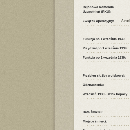
Rejonowa Komenda
Uzupełnień (RKU):
Armi
Związek operacyjny:
Funkcja na 1 września 1939:
Przydział po 1 września 1939:
Funkcja po 1 września 1939:
Przebieg służby wojskowej:
Odznaczenia:
Wrzesień 1939 - szlak bojowy:
Data śmierci:
Miejsce śmierci: