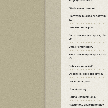
Przyczyna śmierci:
Okoliczności śmierci:
Pierwotne miejsce spoczynku
#1:
Data ekshumacji #1:
Pierwotne miejsce spoczynku
#2:
Data ekshumacji #2:
Pierwotne miejsce spoczynku
#3:
Data ekshumacji #3:
Obecne miejsce spoczynku:
Lokalizacja grobu:
Upamiętniony:
Forma upamiętnienia:
Przedmioty znalezione przy