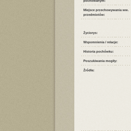
pochowanym:
Miejsce przechowywania ww.
przedmiotów:
Życiorys:
Wspomnienia / relacje:
Historia pochówku:
Poszukiwania mogiły:
Źródła: