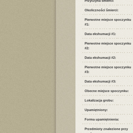
Przyczyna śmierci:
Okoliczności śmierci:
Pierwotne miejsce spoczynku
#1:
Data ekshumacji #1:
Pierwotne miejsce spoczynku
#2:
Data ekshumacji #2:
Pierwotne miejsce spoczynku
#3:
Data ekshumacji #3:
Obecne miejsce spoczynku:
Lokalizacja grobu:
Upamiętniony:
Forma upamiętnienia:
Przedmioty znalezione przy