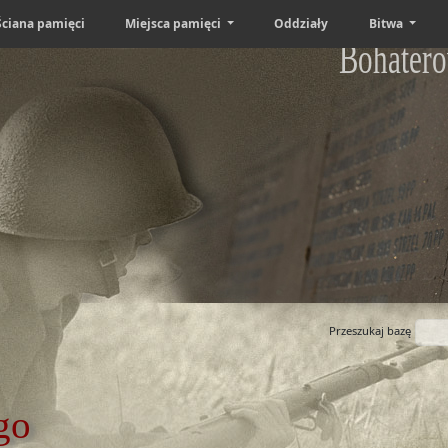
Ściana pamięci
Miejsca pamięci
Oddziały
Bitwa
Bohatero
Przeszukaj bazę
go