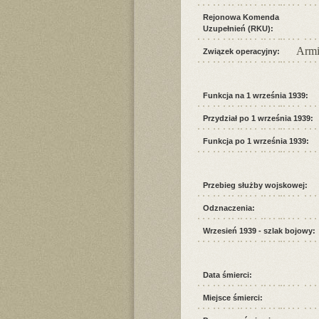
Rejonowa Komenda
Uzupełnień (RKU):
Armi
Związek operacyjny:
Funkcja na 1 września 1939:
Przydział po 1 września 1939:
Funkcja po 1 września 1939:
Przebieg służby wojskowej:
Odznaczenia:
Wrzesień 1939 - szlak bojowy:
Data śmierci:
Miejsce śmierci: