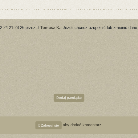
12-24 21:28:26 przez
Tomasz K.
. Jeżeli chcesz uzupełnić lub zmienić dane
Dodaj pamiątkę
aby dodać komentarz.
Zaloguj się