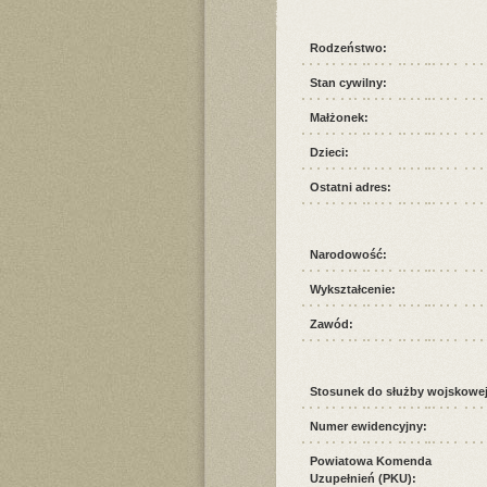
Rodzeństwo:
Stan cywilny:
Małżonek:
Dzieci:
Ostatni adres:
Narodowość:
Wykształcenie:
Zawód:
Stosunek do służby wojskowej
Numer ewidencyjny:
Powiatowa Komenda
Uzupełnień (PKU):