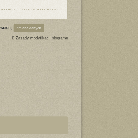
 wciśnij
Zmiana danych
Zasady modyfikacji biogramu