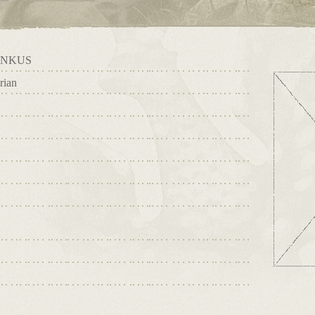
ANKUS
rian