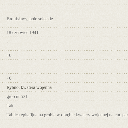
Bronisławy, pole sołeckie
18 czerwiec 1941
-
- 0
-
- 0
Rybno, kwatera wojenna
grób nr 531
Tak
Tablica epitafijna na grobie w obrębie kwatery wojennej na cm. pa