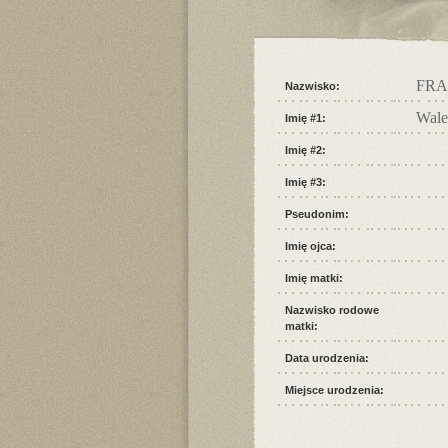
FR
Nazwisko:
Wale
Imię #1:
Imię #2:
Imię #3:
Pseudonim:
Imię ojca:
Imię matki:
Nazwisko rodowe
matki:
Data urodzenia:
Miejsce urodzenia: