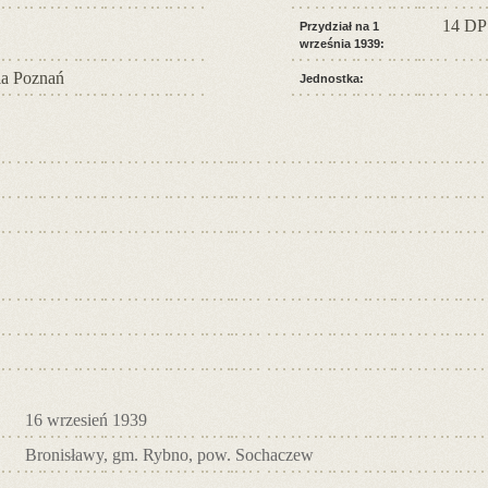
14 DP
Przydział na 1
września 1939:
a Poznań
Jednostka:
16 wrzesień 1939
Bronisławy, gm. Rybno, pow. Sochaczew