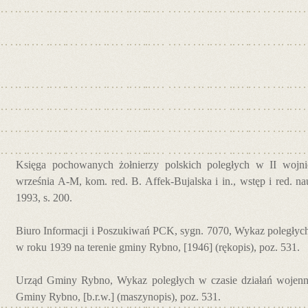
Księga pochowanych żołnierzy polskich poległych w II wojnie
września A-M, kom. red. B. Affek-Bujalska i in., wstęp i red. 
1993, s. 200.
Biuro Informacji i Poszukiwań PCK, sygn. 7070, Wykaz poległych
w roku 1939 na terenie gminy Rybno, [1946] (rękopis), poz. 531.
Urząd Gminy Rybno, Wykaz poległych w czasie działań wojenn
Gminy Rybno, [b.r.w.] (maszynopis), poz. 531.