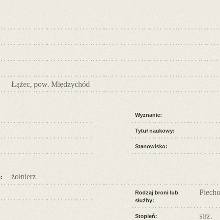
Łążec, pow. Międzychód
Wyznanie:
Tytuł naukowy:
Stanowisko:
żołnierz
:
Piecho
Rodzaj broni lub
służby:
strz.
Stopień: