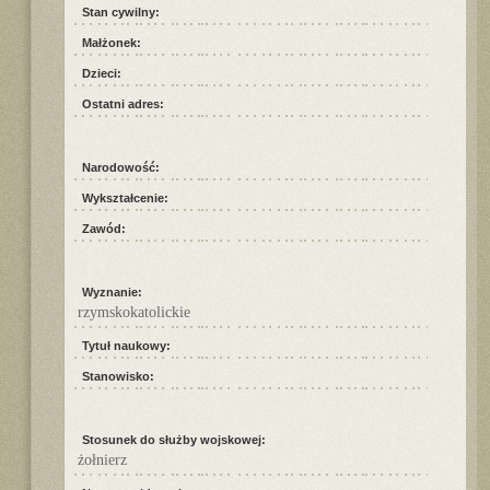
Stan cywilny:
Małżonek:
Dzieci:
Ostatni adres:
Narodowość:
Wykształcenie:
Zawód:
Wyznanie:
rzymskokatolickie
Tytuł naukowy:
Stanowisko:
Stosunek do służby wojskowej:
żołnierz