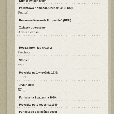
Numer ewidencyjny:
Powiatowa Komenda Uzupełnień (PKU):
Poznań
Rejonowa Komenda Uzupełnień (RKU):
Związek operacyjny:
Armia Poznań
Rodzaj broni lub służby:
Piechota
Stopień:
szer.
Przydział na 1 września 1939:
14 DP
Jednostka:
57 pp
Funkcja na 1 września 1939:
Przydział po 1 września 1939:
Funkcja po 1 września 1939: