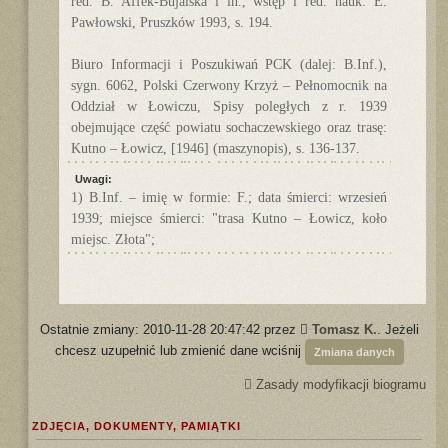
red. B. Affek-Bujalska i in., wstęp i red. nauk. E.
Pawłowski, Pruszków 1993, s. 194.
Biuro Informacji i Poszukiwań PCK (dalej: B.Inf.),
sygn. 6062, Polski Czerwony Krzyż – Pełnomocnik na
Oddział w Łowiczu, Spisy poległych z r. 1939
obejmujące część powiatu sochaczewskiego oraz trasę:
Kutno – Łowicz, [1946] (maszynopis), s. 136-137.
Uwagi:
1) B.Inf. – imię w formie: F.; data śmierci: wrzesień
1939; miejsce śmierci: "trasa Kutno – Łowicz, koło
miejsc. Złota";
Ostatnie zmiany: 2010-11-28 20:47:42 przez
Tomasz K.
. Jeżeli
chcesz uzupełnić lub zmienić dane wciśnij
Zmiana danych
Zasady modyfikacji biogramu
ZDJĘCIA, DOKUMENTY, PAMIĄTKI