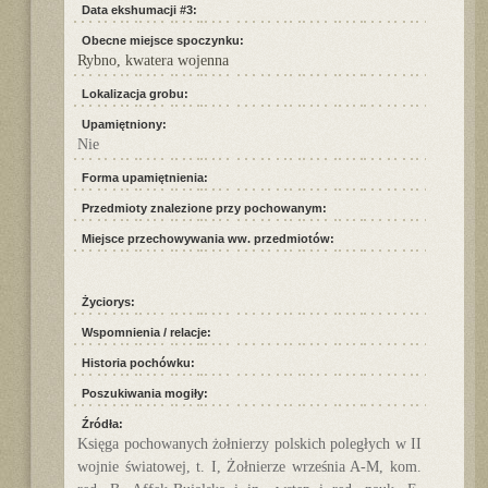
Data ekshumacji #3:
Obecne miejsce spoczynku:
Rybno, kwatera wojenna
Lokalizacja grobu:
Upamiętniony:
Nie
Forma upamiętnienia:
Przedmioty znalezione przy pochowanym:
Miejsce przechowywania ww. przedmiotów:
Życiorys:
Wspomnienia / relacje:
Historia pochówku:
Poszukiwania mogiły:
Źródła:
Księga pochowanych żołnierzy polskich poległych w II
wojnie światowej, t. I, Żołnierze września A-M, kom.