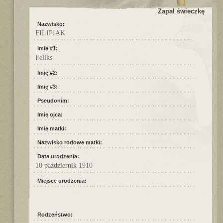
Zapal świeczkę
Nazwisko:
FILIPIAK
Imię #1:
Feliks
Imię #2:
Imię #3:
Pseudonim:
Imię ojca:
Imię matki:
Nazwisko rodowe matki:
Data urodzenia:
10 październik 1910
Miejsce urodzenia:
Rodzeństwo: