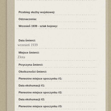
Przebieg służby wojskowej:
Odznaczenia:
Wrzesień 1939 - szlak bojowy:
Data śmierci:
wrzesień 1939
Miejsce śmierci:
Złota
Przyczyna śmierci:
Okoliczności śmierci:
Pierwotne miejsce spoczynku #1:
Data ekshumacji #1:
Pierwotne miejsce spoczynku #2:
Data ekshumacji #2:
Pierwotne miejsce spoczynku #3: