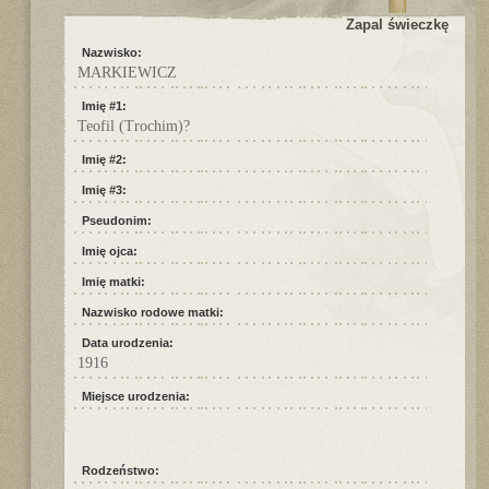
Zapal świeczkę
Nazwisko:
MARKIEWICZ
Imię #1:
Teofil (Trochim)?
Imię #2:
Imię #3:
Pseudonim:
Imię ojca:
Imię matki:
Nazwisko rodowe matki:
Data urodzenia:
1916
Miejsce urodzenia:
Rodzeństwo: