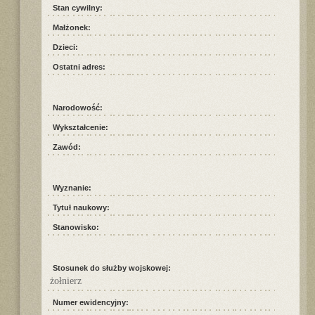
Stan cywilny:
Małżonek:
Dzieci:
Ostatni adres:
Narodowość:
Wykształcenie:
Zawód:
Wyznanie:
Tytuł naukowy:
Stanowisko:
Stosunek do służby wojskowej:
żołnierz
Numer ewidencyjny: