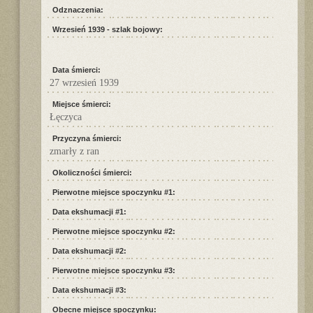
Odznaczenia:
Wrzesień 1939 - szlak bojowy:
Data śmierci:
27 wrzesień 1939
Miejsce śmierci:
Łęczyca
Przyczyna śmierci:
zmarły z ran
Okoliczności śmierci:
Pierwotne miejsce spoczynku #1:
Data ekshumacji #1:
Pierwotne miejsce spoczynku #2:
Data ekshumacji #2:
Pierwotne miejsce spoczynku #3:
Data ekshumacji #3:
Obecne miejsce spoczynku: