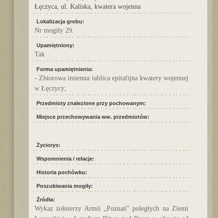
Łęczyca, ul. Kaliska, kwatera wojenna
Lokalizacja grobu:
Nr mogiły 29.
Upamiętniony:
Tak
Forma upamiętnienia:
- Zbiorowa imienna tablica epitafijna kwatery wojennej
w Łęczycy;
Przedmioty znalezione przy pochowanym:
Miejsce przechowywania ww. przedmiotów:
Życiorys:
Wspomnienia / relacje:
Historia pochówku:
Poszukiwania mogiły:
Źródła:
Wykaz żołnierzy Armii „Poznań” poległych na Ziemi