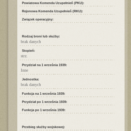
Powiatowa Komenda Uzupełnień (PKU):
Rejonowa Komenda Uzupełnień (RKU):
Związek operacyjny:
Rodzaj broni lub służby:
brak danych
Stopień:
strz.
Przydział na 1 września 1939:
Inne
Jednostka:
brak danych
Funkcja na 1 września 1939:
Przydział po 1 września 1939:
Funkcja po 1 września 1939:
Przebieg służby wojskowej: