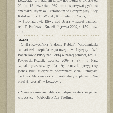
Łęczyckiej w I stadium Bitwy nad Bzurą w okresie od
09 do 12 września 1939 roku, spoczywających na
cmentarzu rzymsko – katolickim w Łęczycy przy ulicy
Kaliskiej, opr. H. Wójcik, A. Rokita, S. Rokita,
[w:] Bohaterowie Bitwy nad Bzurą w naszej pamięci,
red. T. Poklewski-Koziełł, Łęczyca 2009, s. 150 - poz.
282.
Uwagi:
- Otylia Kokocińska (z domu Kubiak), Wspomnienia
sanitariuszki szpitala zapasowego w Łęczycy, [w:]
Bohaterowie Bitwy nad Bzurą w naszej pamięci, red. T.
Poklewski-Koziełł, Łęczyca 2009, s. 97 – „ Nasz
szpital, przeznaczony dla lżej rannych, przygarnął
jednak kilku z ciężkimi obrażeniami ciała. Pamiętam
Trofima Markiewicza z przestrzelonym płucem. Nie
przeżył, „został” w Łęczycy.”;
- Zbiorowa imienna tablica epitafijna kwatery wojennej
w Łęczycy - MARKIEWICZ Trofim.;