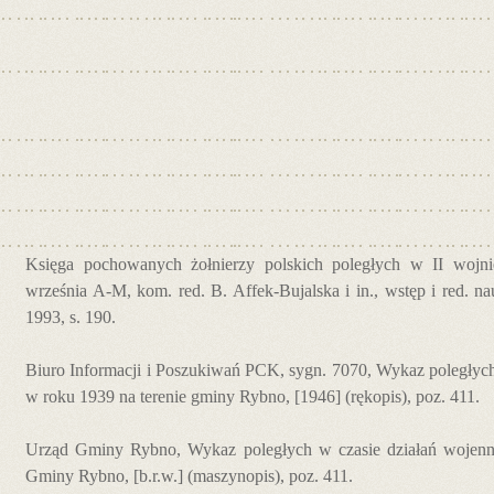
Księga pochowanych żołnierzy polskich poległych w II wojnie
września A-M, kom. red. B. Affek-Bujalska i in., wstęp i red. 
1993, s. 190.
Biuro Informacji i Poszukiwań PCK, sygn. 7070, Wykaz poległych
w roku 1939 na terenie gminy Rybno, [1946] (rękopis), poz. 411.
Urząd Gminy Rybno, Wykaz poległych w czasie działań wojenn
Gminy Rybno, [b.r.w.] (maszynopis), poz. 411.