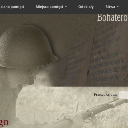
Ściana pamięci
Miejsca pamięci
Oddziały
Bitwa
Bohatero
Przeszukaj bazę
go