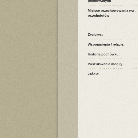
pochowanym:
Miejsce przechowywania ww.
przedmiotów:
Życiorys:
Wspomnienia / relacje:
Historia pochówku:
Poszukiwania mogiły:
Źródła: