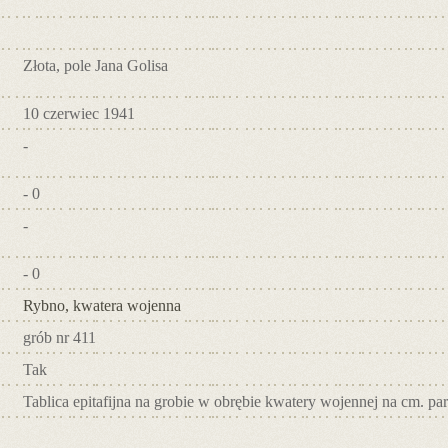
Złota, pole Jana Golisa
10 czerwiec 1941
-
- 0
-
- 0
Rybno, kwatera wojenna
grób nr 411
Tak
Tablica epitafijna na grobie w obrębie kwatery wojennej na cm. pa