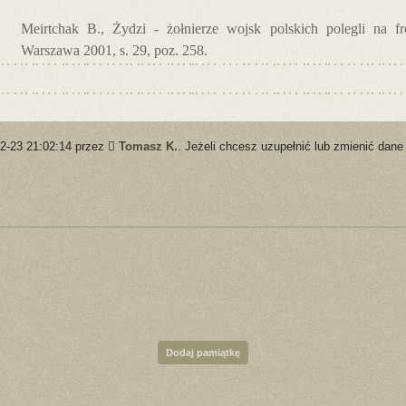
Meirtchak B., Żydzi - żołnierze wojsk polskich polegli na f
Warszawa 2001, s. 29, poz. 258.
12-23 21:02:14 przez
Tomasz K.
. Jeżeli chcesz uzupełnić lub zmienić dane
Dodaj pamiątkę