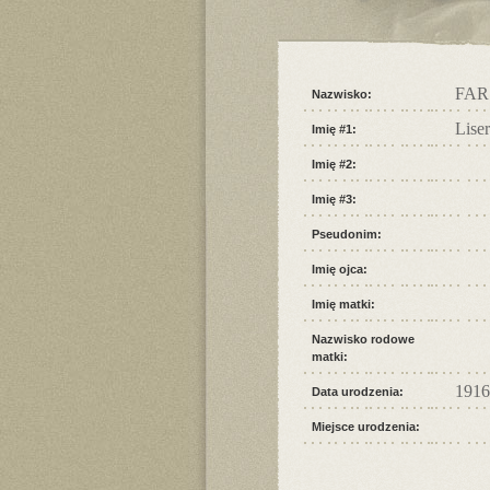
FAR
Nazwisko:
Liser
Imię #1:
Imię #2:
Imię #3:
Pseudonim:
Imię ojca:
Imię matki:
Nazwisko rodowe
matki:
1916
Data urodzenia:
Miejsce urodzenia: