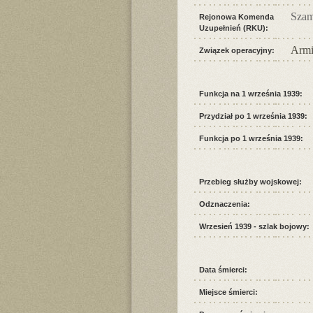
Szam
Rejonowa Komenda
Uzupełnień (RKU):
Armi
Związek operacyjny:
Funkcja na 1 września 1939:
Przydział po 1 września 1939:
Funkcja po 1 września 1939:
Przebieg służby wojskowej:
Odznaczenia:
Wrzesień 1939 - szlak bojowy:
Data śmierci:
Miejsce śmierci: