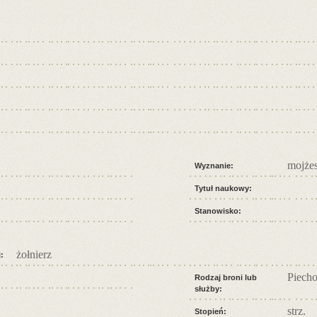
mojże
Wyznanie:
Tytuł naukowy:
Stanowisko:
żołnierz
:
Piecho
Rodzaj broni lub
służby:
strz.
Stopień: