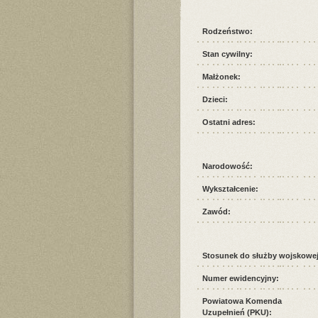
Rodzeństwo:
Stan cywilny:
Małżonek:
Dzieci:
Ostatni adres:
Narodowość:
Wykształcenie:
Zawód:
Stosunek do służby wojskowej
Numer ewidencyjny:
Powiatowa Komenda
Uzupełnień (PKU):