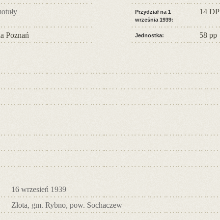
otuły
14 DP
Przydział na 1
września 1939:
a Poznań
58 pp
Jednostka:
16 wrzesień 1939
Złota, gm. Rybno, pow. Sochaczew