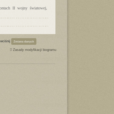
rontach II wojny światowej,
 wciśnij
Zmiana danych
Zasady modyfikacji biogramu