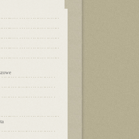
szowe
ta