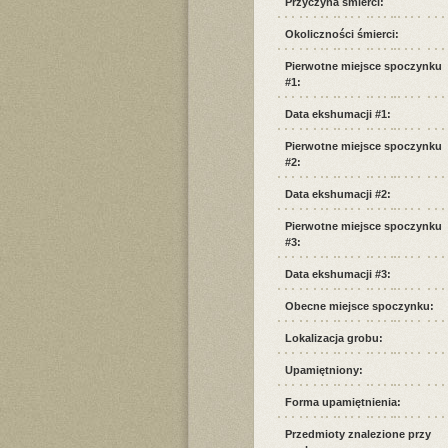
Przyczyna śmierci:
Okoliczności śmierci:
Pierwotne miejsce spoczynku
#1:
Data ekshumacji #1:
Pierwotne miejsce spoczynku
#2:
Data ekshumacji #2:
Pierwotne miejsce spoczynku
#3:
Data ekshumacji #3:
Obecne miejsce spoczynku:
Lokalizacja grobu:
Upamiętniony:
Forma upamiętnienia:
Przedmioty znalezione przy