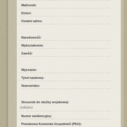
Małżonek:
Dzieci:
Ostatni adres:
Narodowość:
Wykształcenie:
Zawód:
Wyznanie:
Tytuł naukowy:
Stanowisko:
Stosunek do służby wojskowej:
żołnierz
Numer ewidencyjny:
Powiatowa Komenda Uzupełnień (PKU):