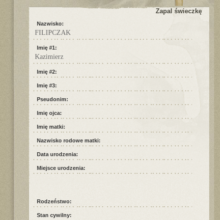
Zapal świeczkę
Nazwisko:
FILIPCZAK
Imię #1:
Kazimierz
Imię #2:
Imię #3:
Pseudonim:
Imię ojca:
Imię matki:
Nazwisko rodowe matki:
Data urodzenia:
Miejsce urodzenia:
Rodzeństwo:
Stan cywilny: