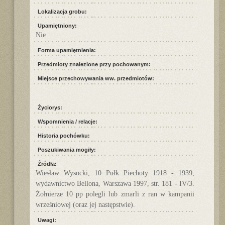
Lokalizacja grobu:
Upamiętniony:
Nie
Forma upamiętnienia:
Przedmioty znalezione przy pochowanym:
Miejsce przechowywania ww. przedmiotów:
Życiorys:
Wspomnienia / relacje:
Historia pochówku:
Poszukiwania mogiły:
Źródła:
Wiesław Wysocki, 10 Pułk Piechoty 1918 - 1939,
wydawnictwo Bellona, Warszawa 1997, str. 181 - IV/3.
Żołnierze 10 pp polegli lub zmarli z ran w kampanii
wrześniowej (oraz jej następstwie).
Uwagi: