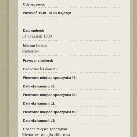
Odznaczenia:
Wrzesień 1939 - szlak bojowy:
Data śmierci:
14 wrzesień 1939
Miejsce śmierci:
Nieborów
Przyczyna śmierci:
Okoliczności śmierci:
Pierwotne miejsce spoczynku #1:
Data ekshumacji #1:
Pierwotne miejsce spoczynku #2:
Data ekshumacji #2:
Pierwotne miejsce spoczynku #3:
Data ekshumacji #3:
Obecne miejsce spoczynku:
Nieborów, mogiła zbiorowa