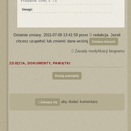
Pruszków 1998, s. 73.
Uwagi:
Ostatnie zmiany: 2011-07-09 13:41:59 przez
redakcja
. Jeżeli
chcesz uzupełnić lub zmienić dane wciśnij
Zmiana danych
Zasady modyfikacji biogramu
ZDJĘCIA, DOKUMENTY, PAMIĄTKI
Dodaj pamiątkę
aby dodać komentarz.
Zaloguj się