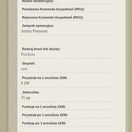
Numer ewidencyjny:
Powiatowa Komenda Uzupełnień (PKU):
Rejonowa Komenda Uzupełnień (RKU):
Związek operacyjny:
Armia Pomorze
Rodzaj broni lub służby:
Piechota
Stopień:
szer.
Przydział na 1 września 1939:
9 DP
Jednostka:
35 pp
Funkcja na 1 września 1939:
Przydział po 1 września 1939:
Funkcja po 1 września 1939: