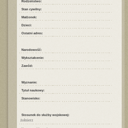
Rodzeństwo:
Stan cywilny:
Małżonek:
Dzieci:
Ostatni adres:
Narodowość:
Wykształcenie:
Zawód:
Wyznanie:
Tytuł naukowy:
Stanowisko:
Stosunek do służby wojskowej:
żołnierz