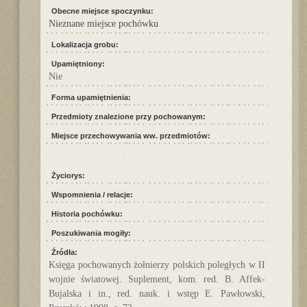
Obecne miejsce spoczynku:
Nieznane miejsce pochówku
Lokalizacja grobu:
Upamiętniony:
Nie
Forma upamiętnienia:
Przedmioty znalezione przy pochowanym:
Miejsce przechowywania ww. przedmiotów:
Życiorys:
Wspomnienia / relacje:
Historia pochówku:
Poszukiwania mogiły:
Źródła:
Księga pochowanych żołnierzy polskich poległych w II
wojnie światowej. Suplement, kom. red. B. Affek-
Bujalska i in., red. nauk. i wstęp E. Pawłowski,