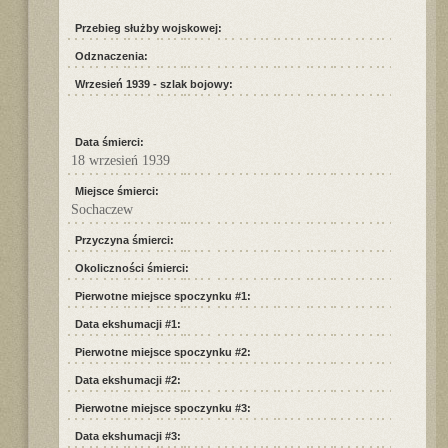
Przebieg służby wojskowej:
Odznaczenia:
Wrzesień 1939 - szlak bojowy:
Data śmierci:
18 wrzesień 1939
Miejsce śmierci:
Sochaczew
Przyczyna śmierci:
Okoliczności śmierci:
Pierwotne miejsce spoczynku #1:
Data ekshumacji #1:
Pierwotne miejsce spoczynku #2:
Data ekshumacji #2:
Pierwotne miejsce spoczynku #3:
Data ekshumacji #3: