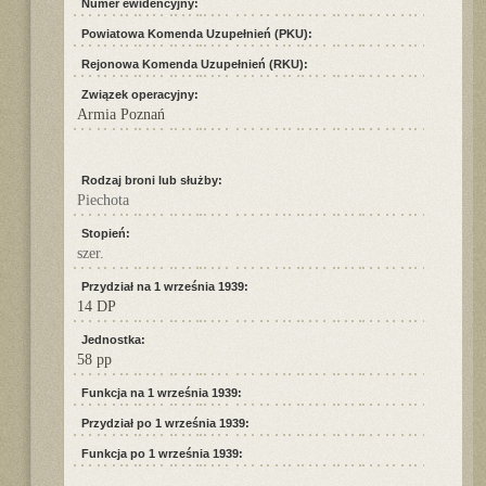
Numer ewidencyjny:
Powiatowa Komenda Uzupełnień (PKU):
Rejonowa Komenda Uzupełnień (RKU):
Związek operacyjny:
Armia Poznań
Rodzaj broni lub służby:
Piechota
Stopień:
szer.
Przydział na 1 września 1939:
14 DP
Jednostka:
58 pp
Funkcja na 1 września 1939:
Przydział po 1 września 1939:
Funkcja po 1 września 1939: