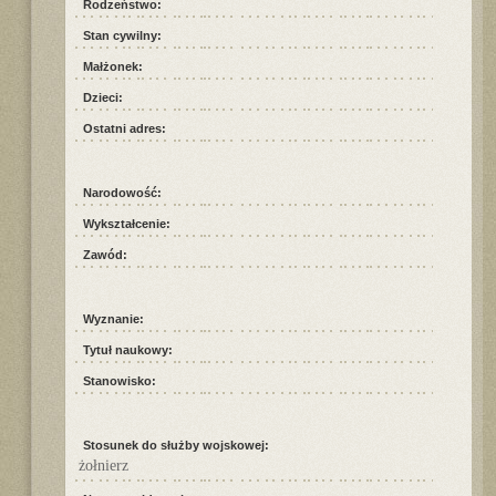
Rodzeństwo:
Stan cywilny:
Małżonek:
Dzieci:
Ostatni adres:
Narodowość:
Wykształcenie:
Zawód:
Wyznanie:
Tytuł naukowy:
Stanowisko:
Stosunek do służby wojskowej:
żołnierz