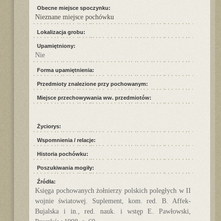
Obecne miejsce spoczynku:
Nieznane miejsce pochówku
Lokalizacja grobu:
Upamiętniony:
Nie
Forma upamiętnienia:
Przedmioty znalezione przy pochowanym:
Miejsce przechowywania ww. przedmiotów:
Życiorys:
Wspomnienia / relacje:
Historia pochówku:
Poszukiwania mogiły:
Źródła:
Księga pochowanych żołnierzy polskich poległych w II
wojnie światowej. Suplement, kom. red. B. Affek-
Bujalska i in., red. nauk. i wstęp E. Pawłowski,