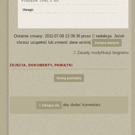
Pruszków 1998, s. 69.
Uwagi:
Ostatnie zmiany: 2011-07-09 13:39:36 przez
redakcja
. Jeżeli
chcesz uzupełnić lub zmienić dane wciśnij
Zmiana danych
Zasady modyfikacji biogramu
ZDJĘCIA, DOKUMENTY, PAMIĄTKI
Dodaj pamiątkę
aby dodać komentarz.
Zaloguj się