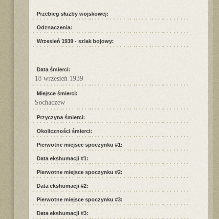
Przebieg służby wojskowej:
Odznaczenia:
Wrzesień 1939 - szlak bojowy:
Data śmierci:
18 wrzesień 1939
Miejsce śmierci:
Sochaczew
Przyczyna śmierci:
Okoliczności śmierci:
Pierwotne miejsce spoczynku #1:
Data ekshumacji #1:
Pierwotne miejsce spoczynku #2:
Data ekshumacji #2:
Pierwotne miejsce spoczynku #3:
Data ekshumacji #3: