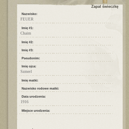
Zapal świeczkę
Nazwisko:
FEUER
Imię #1:
Chaim
Imię #2:
Imię #3:
Pseudonim:
Imię ojca:
Szmerl
Imię matki:
Nazwisko rodowe matki:
Data urodzenia:
1916
Miejsce urodzenia: