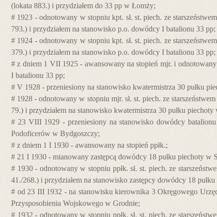
(lokata 883.) i przydziałem do 33 pp w Łomży;
# 1923 - odnotowany w stopniu kpt. sł. st. piech. ze starszeństwem
793.) i przydziałem na stanowisko p.o. dowódcy I batalionu 33 pp;
# 1924 - odnotowany w stopniu kpt. sł. st. piech. ze starszeństwem
379.) i przydziałem na stanowisko p.o. dowódcy I batalionu 33 pp;
# z dniem 1 VII 1925 - awansowany na stopień mjr. i odnotowany
I batalionu 33 pp;
# V 1928 - przeniesiony na stanowisko kwatermistrza 30 pułku pi
# 1928 - odnotowany w stopniu mjr. sł. st. piech. ze starszeństwem
79.) i przydziałem na stanowisko kwatermistrza 30 pułku piechoty
# 23 VIII 1929 - przeniesiony na stanowisko dowódcy batalion
Podoficerów w Bydgoszczy;
# z dniem 1 I 1930 - awansowany na stopień ppłk.;
# 21 I 1930 - mianowany zastępcą dowódcy 18 pułku piechoty w S
# 1930 - odnotowany w stopniu ppłk. sł. st. piech. ze starszeństwe
41./268.) i przydziałem na stanowisko zastępcy dowódcy 18 pułku
# od 23 III 1932 - na stanowisku kierownika 3 Okręgowego Urz
Przysposobienia Wojskowego w Grodnie;
# 1932 - odnotowany w stopniu ppłk. sł. st. piech. ze starszeństwe