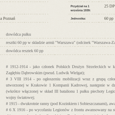
25 DP
Przydział na 1
września 1939:
a Poznań
60 pp
Jednostka:
dowódca pułku
resztki 60 pp w składzie armii "Warszawa" (odcinek "Warszawa-Z
dowódca resztek 60 pp
# 1912-1914 - jako członek Polskich Drużyn Strzeleckich w ko
Zagłębiu Dąbrowskim (pseud. Ludwik Wielgat);
# 3 VIII 1914 - po ogłoszeniu mobilizacji wraz z grupą cz
utworzonej w Krakowie 1 Kompanii Kadrowej, następnie w dzi
(wkrótce włączonej w skład III batalionu 1 pułku piechoty Legi
wojny światowej;
# 1915 - dwukrotnie ranny (pod Kozinkiem i Sobieszczanami), awa
# 6 X 1916 - po wycofaniu Legionów z frontu awansowany na stopi