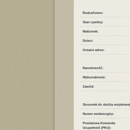
Rodzeństwo:
Stan cywilny:
Małżonek:
Dzieci:
Ostatni adres:
Narodowość:
Wykształcenie:
Zawód:
Stosunek do służby wojskowej
Numer ewidencyjny:
Powiatowa Komenda
Uzupełnień (PKU):