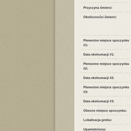
Przyczyna śmierci:
Okoliczności śmierci:
Pierwotne miejsce spoczynku
#1:
Data ekshumacji #1:
Pierwotne miejsce spoczynku
#2:
Data ekshumacji #2:
Pierwotne miejsce spoczynku
#3:
Data ekshumacji #3:
Obecne miejsce spoczynku:
Lokalizacja grobu:
Upamiętniony: