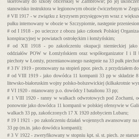
skierowany do szkoły oficerskiej w Zambrowie; po jej ukończ
stanowisko instruktora w legionowym obozie ćwiczebnym w Zegr
# VII 1917 - w związku z kryzysem przysięgowym wraz z większoś
pułku internowany w obozie w Szczypiornie, następnie przeniesi
# od I 1918 - po ucieczce z obozu jako członek Polskiej Organiza
konspiracyjnej w powiatach ostrołęckim i łomżyńskim;
# od XII 1918 - po zakończeniu okupacji niemieckiej jak
oddziałów POW w Łomżyńskiem oraz współorganizator I i II 
piechoty w Łomży, przemianowanego następnie na 33 pułk piechot
# 3 IV 1919 - promowany na stopień ppor. piech. z przydziałem do 
# od VIII 1919 - jako dowódca 11 kompanii 33 pp w składzie 8 
litewsko-białoruskim wojny polsko-bolszewickiej (kilkakrotnie wyr
# VI 1920 - mianowany p.o. dowódcy I batalionu 33 pp;
# 1 VIII 1920 - ranny w walkach odwrotowych pod Zochami, od
ponownie jako dowódca 11 kompanii w polskiej ofensywie w Galic
walkach 33 pp, zakończonych 17 X 1920 zdobyciem Lubaru;
# 19 I 1921 - po zakończeniu działań wojennych awansowany na s
33 pp (m.in. jako dowódca kompanii);
# 3 V 1922 - zweryfikowany w stopniu kpt. sł. st. piech. ze stars