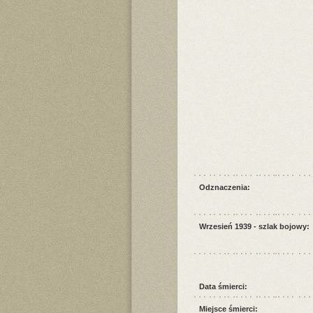
Odznaczenia:
Wrzesień 1939 - szlak bojowy:
Data śmierci:
Miejsce śmierci: