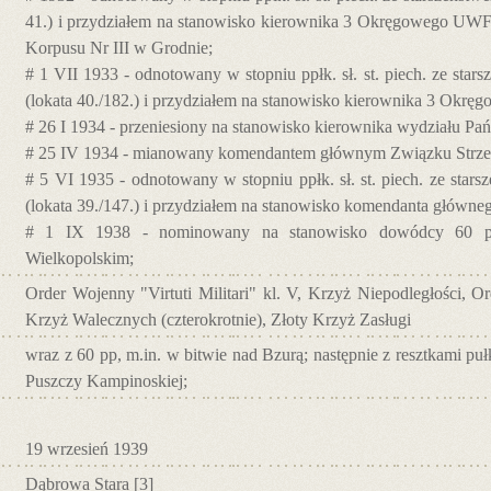
41.) i przydziałem na stanowisko kierownika 3 Okręgowego 
Korpusu Nr III w Grodnie;
# 1 VII 1933 - odnotowany w stopniu ppłk. sł. st. piech. ze star
(lokata 40./182.) i przydziałem na stanowisko kierownika 3 O
# 26 I 1934 - przeniesiony na stanowisko kierownika wydziału
# 25 IV 1934 - mianowany komendantem głównym Związku Strzel
# 5 VI 1935 - odnotowany w stopniu ppłk. sł. st. piech. ze stars
(lokata 39./147.) i przydziałem na stanowisko komendanta główne
# 1 IX 1938 - nominowany na stanowisko dowódcy 60 pu
Wielkopolskim;
Order Wojenny "Virtuti Militari" kl. V, Krzyż Niepodległości, Or
Krzyż Walecznych (czterokrotnie), Złoty Krzyż Zasługi
wraz z 60 pp, m.in. w bitwie nad Bzurą; następnie z resztkami 
Puszczy Kampinoskiej;
19 wrzesień 1939
Dąbrowa Stara
[3]