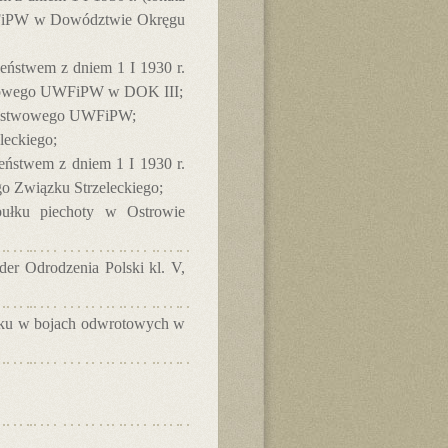
UWFiPW w Dowództwie Okręgu
szeństwem z dniem 1 I 1930 r.
kręgowego UWFiPW w DOK III;
 Państwowego UWFiPW;
eckiego;
zeństwem z dniem 1 I 1930 r.
go Związku Strzeleckiego;
łku piechoty w Ostrowie
der Odrodzenia Polski kl. V,
pułku w bojach odwrotowych w