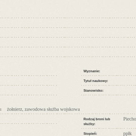
Wyznanie:
Tytuł naukowy:
Stanowisko:
żołnierz, zawodowa służba wojskowa
:
Piecho
Rodzaj broni lub
służby:
ppłk
Stopień: