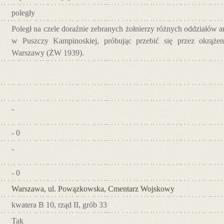
poległy
Poległ na czele doraźnie zebranych żołnierzy różnych oddziałów 
w Puszczy Kampinoskiej, próbując przebić się przez okrążen
Warszawy (ŻW 1939).
-
- 0
-
- 0
Warszawa, ul. Powązkowska, Cmentarz Wojskowy
kwatera B 10, rząd II, grób 33
Tak