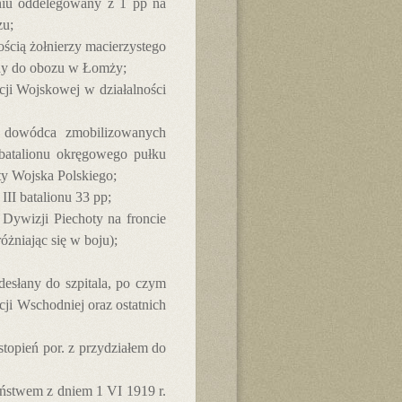
eniu oddelegowany z 1 pp na
zu;
cią żołnierzy macierzystego
ony do obozu w Łomży;
cji Wojskowej w działalności
o dowódca zmobilizowanych
batalionu okręgowego pułku
y Wojska Polskiego;
III batalionu 33 pp;
Dywizji Piechoty na froncie
óżniając się w boju);
esłany do szpitala, po czym
ji Wschodniej oraz ostatnich
topień por. z przydziałem do
zeństwem z dniem 1 VI 1919 r.