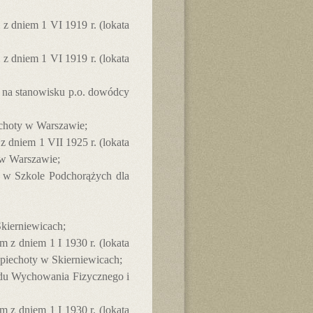
 z dniem 1 VI 1919 r. (lokata
 z dniem 1 VI 1919 r. (lokata
 na stanowisku p.o. dowódcy
echoty w Warszawie;
 z dniem 1 VII 1925 r. (lokata
 w Warszawie;
u w Szkole Podchorążych dla
kierniewicach;
m z dniem 1 I 1930 r. (lokata
 piechoty w Skierniewicach;
ędu Wychowania Fizycznego i
m z dniem 1 I 1930 r. (lokata