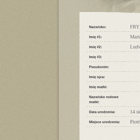
FR
Nazwisko:
Mari
Imię #1:
Lud
Imię #2:
Imię #3:
Pseudonim:
Imię ojca:
Imię matki:
Nazwisko rodowe
matki:
14 s
Data urodzenia:
Piot
Miejsce urodzenia: