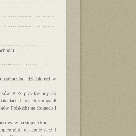
achód")
nspiracyjnej działalności w
łonków PDS przydzielony do
ałaniach i bojach kompanii
onów Polskich) na frontach I
nsowany na stopień kpr.;
eń plut., następnie sierż. i