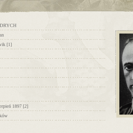
YDRYCH
an
wik
[1]
ierpień 1897
[2]
rków