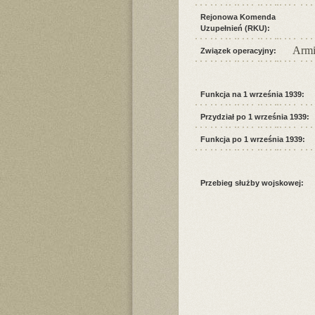
Rejonowa Komenda
Uzupełnień (RKU):
Armi
Związek operacyjny:
Funkcja na 1 września 1939:
Przydział po 1 września 1939:
Funkcja po 1 września 1939:
Przebieg służby wojskowej: