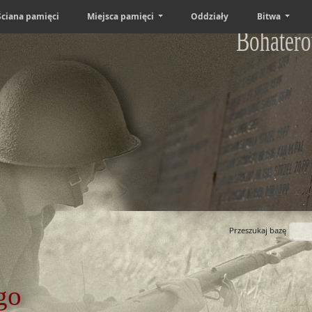
Ściana pamięci
Miejsca pamięci
Oddziały
Bitwa
Bohatero
Przeszukaj bazę
go