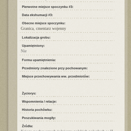
Pierwotne miejsce spoczynku #3:
Data ekshumacji #3:
Obecne miejsce spoczynku:
Granica, cmentarz wojenny
Lokalizacja grobu:
Upamiętniony:
Nie
Forma upamiętnienia:
Przedmioty znalezione przy pochowanym:
Miejsce przechowywania ww. przedmiotów:
Życiorys:
Wspomnienia / relacje:
Historia pochówku:
Poszukiwania mogiły:
Źródła: