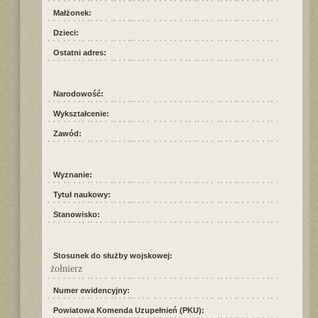
Małżonek:
Dzieci:
Ostatni adres:
Narodowość:
Wykształcenie:
Zawód:
Wyznanie:
Tytuł naukowy:
Stanowisko:
Stosunek do służby wojskowej:
żołnierz
Numer ewidencyjny:
Powiatowa Komenda Uzupełnień (PKU):