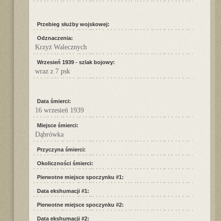
Przebieg służby wojskowej:
Odznaczenia:
Krzyż Walecznych
Wrzesień 1939 - szlak bojowy:
wraz z 7 psk
Data śmierci:
16 wrzesień 1939
Miejsce śmierci:
Dąbrówka
Przyczyna śmierci:
Okoliczności śmierci:
Pierwotne miejsce spoczynku #1:
Data ekshumacji #1:
Pierwotne miejsce spoczynku #2:
Data ekshumacji #2: