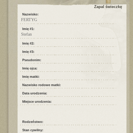
Zapal świeczkę
Nazwisko:
FERTYG
Imię #1:
Stefan
Imię #2:
Imię #3:
Pseudonim:
Imię ojca:
Imię matki:
Nazwisko rodowe matki:
Data urodzenia:
Miejsce urodzenia:
Rodzeństwo:
Stan cywilny: