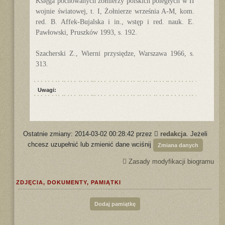
Księga pochowanych żołnierzy polskich poległych w II
wojnie światowej, t. I, Żołnierze września A-M, kom.
red. B. Affek-Bujalska i in., wstęp i red. nauk. E.
Pawłowski, Pruszków 1993, s. 192.
Szacherski Z., Wierni przysiędze, Warszawa 1966, s.
313.
Uwagi:
Ostatnie zmiany: 2014-03-02 00:28:42 przez
redakcja
. Jeżeli
chcesz uzupełnić lub zmienić dane wciśnij
Zmiana danych
Zasady modyfikacji biogramu
ZDJĘCIA, DOKUMENTY, PAMIĄTKI
Dodaj pamiątkę