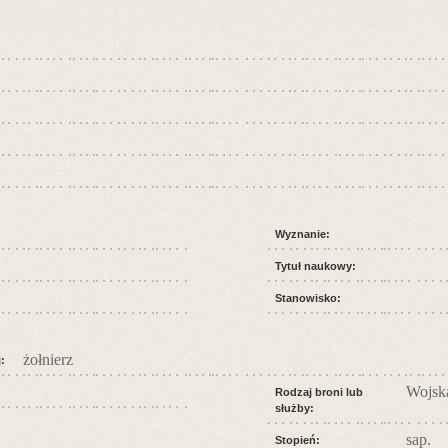
Wyznanie:
Tytuł naukowy:
Stanowisko:
żołnierz
:
Wojska
Rodzaj broni lub
służby:
sap.
Stopień: