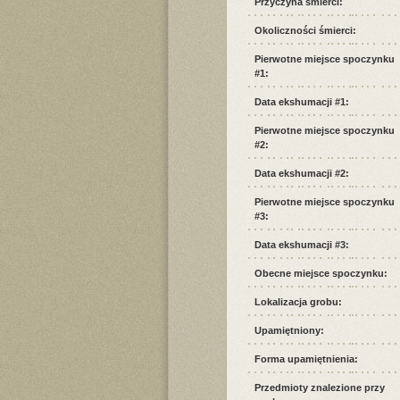
Przyczyna śmierci:
Okoliczności śmierci:
Pierwotne miejsce spoczynku
#1:
Data ekshumacji #1:
Pierwotne miejsce spoczynku
#2:
Data ekshumacji #2:
Pierwotne miejsce spoczynku
#3:
Data ekshumacji #3:
Obecne miejsce spoczynku:
Lokalizacja grobu:
Upamiętniony:
Forma upamiętnienia:
Przedmioty znalezione przy