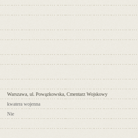
Warszawa, ul. Powązkowska, Cmentarz Wojskowy
kwatera wojenna
Nie