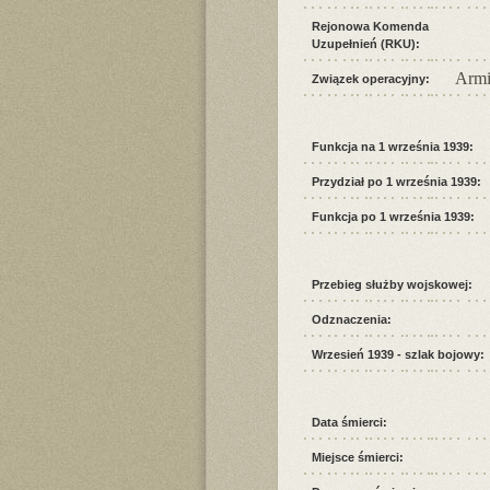
Rejonowa Komenda
Uzupełnień (RKU):
Armi
Związek operacyjny:
Funkcja na 1 września 1939:
Przydział po 1 września 1939:
Funkcja po 1 września 1939:
Przebieg służby wojskowej:
Odznaczenia:
Wrzesień 1939 - szlak bojowy:
Data śmierci:
Miejsce śmierci: