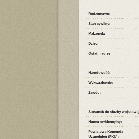
Rodzeństwo:
Stan cywilny:
Małżonek:
Dzieci:
Ostatni adres:
Narodowość:
Wykształcenie:
Zawód:
Stosunek do służby wojskowej
Numer ewidencyjny:
Powiatowa Komenda
Uzupełnień (PKU):