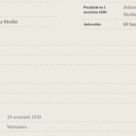
Jedno
Przydział na 1
września 1939:
Modli
a Modlin
60 bsa
Jednostka:
19 wrzesień 1939
Warszawa