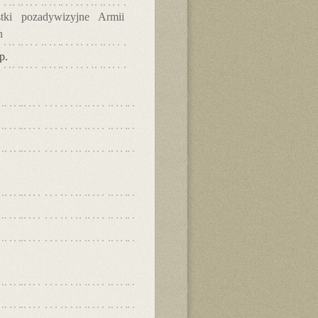
stki pozadywizyjne Armii
n
p.