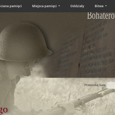
Ściana pamięci
Miejsca pamięci
Oddziały
Bitwa
Bohatero
Przeszukaj bazę
go