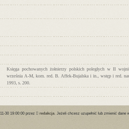
Księga pochowanych żołnierzy polskich poległych w II wojnie
września A-M, kom. red. B. Affek-Bujalska i in., wstęp i red. 
1993, s. 200.
-11-30 19:00:00 przez
redakcja
. Jeżeli chcesz uzupełnić lub zmienić dane 