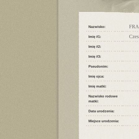
FR
Nazwisko:
Czes
Imię #1:
Imię #2:
Imię #3:
Pseudonim:
Imię ojca:
Imię matki:
Nazwisko rodowe
matki:
Data urodzenia:
Miejsce urodzenia: