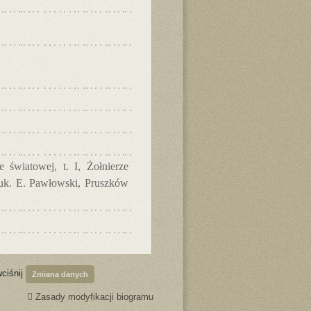
 światowej, t. I, Żołnierze
nauk. E. Pawłowski, Pruszków
wciśnij
Zmiana danych
Zasady modyfikacji biogramu