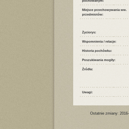
pochowanym:
Miejsce przechowywania ww.
przedmiotów:
Życiorys:
Wspomnienia / relacje:
Historia pochówku:
Poszukiwania mogiły:
Źródła:
Uwagi:
Ostatnie zmiany: 2016