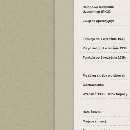
Rejonowa Komenda
Uzupełnień (RKU):
Związek operacyjny:
Funkcja na 1 września 1939:
Przydział po 1 września 1939:
Funkcja po 1 września 1939:
Przebieg służby wojskowej:
Odznaczenia:
Wrzesień 1939 - szlak bojowy:
Data śmierci:
Miejsce śmierci: