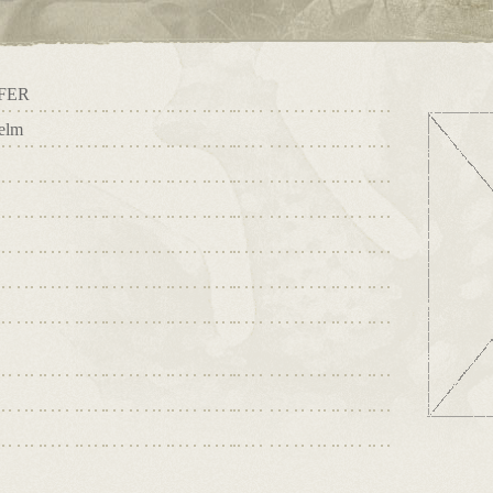
FER
elm