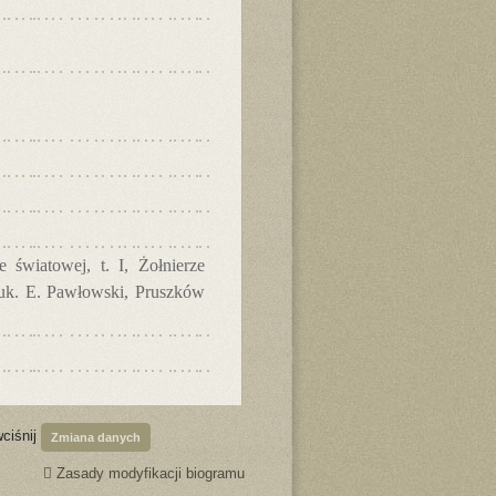
 światowej, t. I, Żołnierze
nauk. E. Pawłowski, Pruszków
wciśnij
Zmiana danych
Zasady modyfikacji biogramu