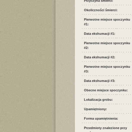
Przyczyna śmierci:
Okoliczności śmierci:
Pierwotne miejsce spoczynku
#1:
Data ekshumacji #1:
Pierwotne miejsce spoczynku
#2:
Data ekshumacji #2:
Pierwotne miejsce spoczynku
#3:
Data ekshumacji #3:
Obecne miejsce spoczynku:
Lokalizacja grobu:
Upamiętniony:
Forma upamiętnienia:
Przedmioty znalezione przy