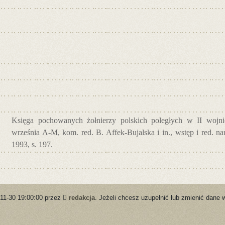
Księga pochowanych żołnierzy polskich poległych w II wojnie
września A-M, kom. red. B. Affek-Bujalska i in., wstęp i red. 
1993, s. 197.
-11-30 19:00:00 przez
redakcja
. Jeżeli chcesz uzupełnić lub zmienić dane 