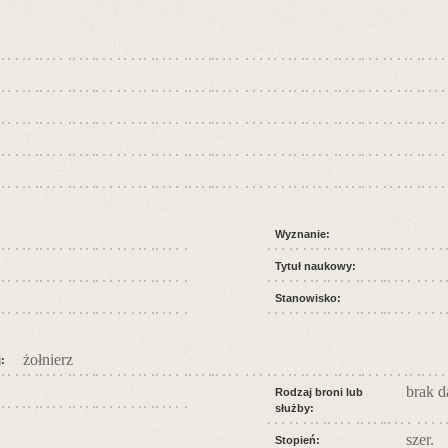
Wyznanie:
Tytuł naukowy:
Stanowisko:
żołnierz
:
brak 
Rodzaj broni lub
służby:
szer.
Stopień: