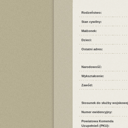
Rodzeństwo:
Stan cywilny:
Małżonek:
Dzieci:
Ostatni adres:
Narodowość:
Wykształcenie:
Zawód:
Stosunek do służby wojskowej
Numer ewidencyjny:
Powiatowa Komenda
Uzupełnień (PKU):