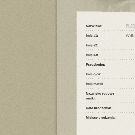
FLE
Nazwisko:
Wilh
Imię #1:
Imię #2:
Imię #3:
Pseudonim:
Imię ojca:
Imię matki:
Nazwisko rodowe
matki:
Data urodzenia:
Miejsce urodzenia: