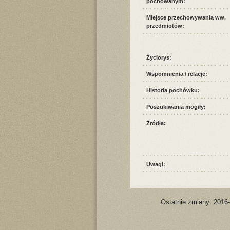
pochowanym:
Miejsce przechowywania ww.
przedmiotów:
Życiorys:
Wspomnienia / relacje:
Historia pochówku:
Poszukiwania mogiły:
Źródła:
Uwagi:
Ostatnie zmiany: 2016