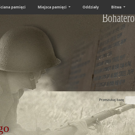
Ściana pamięci
Miejsca pamięci
Oddziały
Bitwa
Bohatero
Przeszukaj bazę
go