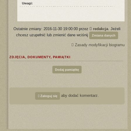
Uwagi:
Ostatnie zmiany: 2016-11-30 19:00:00 przez
redakcja
. Jeżeli
chcesz uzupełnić lub zmienić dane wciśnij
Zmiana danych
Zasady modyfikacji biogramu
ZDJĘCIA, DOKUMENTY, PAMIĄTKI
Dodaj pamiątkę
aby dodać komentarz.
Zaloguj się