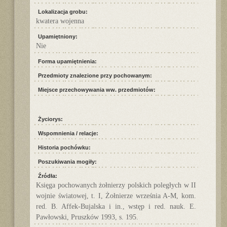
Lokalizacja grobu:
kwatera wojenna
Upamiętniony:
Nie
Forma upamiętnienia:
Przedmioty znalezione przy pochowanym:
Miejsce przechowywania ww. przedmiotów:
Życiorys:
Wspomnienia / relacje:
Historia pochówku:
Poszukiwania mogiły:
Źródła:
Księga pochowanych żołnierzy polskich poległych w II
wojnie światowej, t. I, Żołnierze września A-M, kom.
red. B. Affek-Bujalska i in., wstęp i red. nauk. E.
Pawłowski, Pruszków 1993, s. 195.