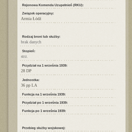
Rejonowa Komenda Uzupełnień (RKU):
Związek operacyjny:
Armia Łódź
Rodzaj broni lub służby:
brak danych
Stopień:
strz.
Przydział na 1 września 1939:
28 DP
Jednostka:
36 pp LA
Funkcja na 1 września 1939:
Przydział po 1 września 1939:
Funkcja po 1 września 1939:
Przebieg służby wojskowej: