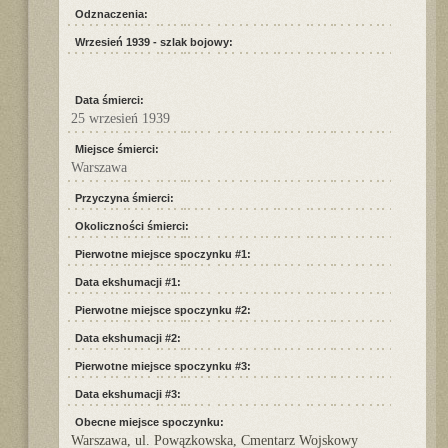
Odznaczenia:
Wrzesień 1939 - szlak bojowy:
Data śmierci:
25 wrzesień 1939
Miejsce śmierci:
Warszawa
Przyczyna śmierci:
Okoliczności śmierci:
Pierwotne miejsce spoczynku #1:
Data ekshumacji #1:
Pierwotne miejsce spoczynku #2:
Data ekshumacji #2:
Pierwotne miejsce spoczynku #3:
Data ekshumacji #3:
Obecne miejsce spoczynku:
Warszawa, ul. Powązkowska, Cmentarz Wojskowy