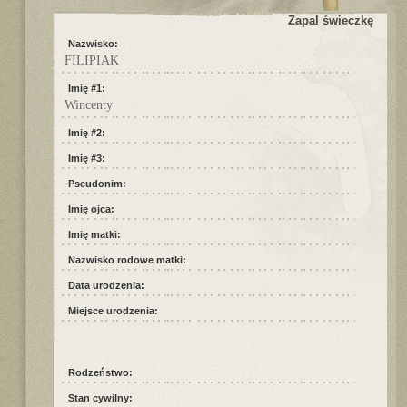
Zapal świeczkę
Nazwisko:
FILIPIAK
Imię #1:
Wincenty
Imię #2:
Imię #3:
Pseudonim:
Imię ojca:
Imię matki:
Nazwisko rodowe matki:
Data urodzenia:
Miejsce urodzenia:
Rodzeństwo:
Stan cywilny: