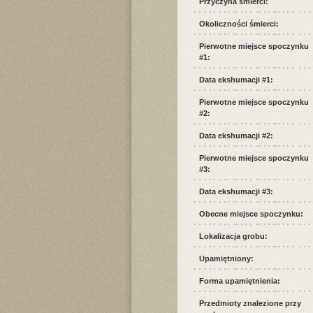
Przyczyna śmierci:
Okoliczności śmierci:
Pierwotne miejsce spoczynku
#1:
Data ekshumacji #1:
Pierwotne miejsce spoczynku
#2:
Data ekshumacji #2:
Pierwotne miejsce spoczynku
#3:
Data ekshumacji #3:
Obecne miejsce spoczynku:
Lokalizacja grobu:
Upamiętniony:
Forma upamiętnienia:
Przedmioty znalezione przy