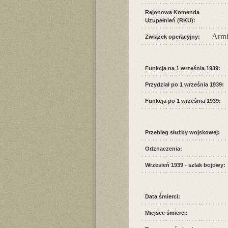
Rejonowa Komenda
Uzupełnień (RKU):
Armi
Związek operacyjny:
Funkcja na 1 września 1939:
Przydział po 1 września 1939:
Funkcja po 1 września 1939:
Przebieg służby wojskowej:
Odznaczenia:
Wrzesień 1939 - szlak bojowy:
Data śmierci:
Miejsce śmierci: