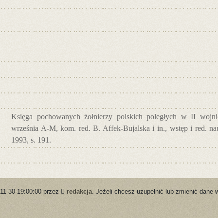
Księga pochowanych żołnierzy polskich poległych w II wojnie
września A-M, kom. red. B. Affek-Bujalska i in., wstęp i red. 
1993, s. 191.
-11-30 19:00:00 przez
redakcja
. Jeżeli chcesz uzupełnić lub zmienić dane 