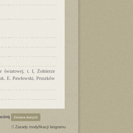
 światowej, t. I, Żołnierze
nauk. E. Pawłowski, Pruszków
wciśnij
Zmiana danych
Zasady modyfikacji biogramu