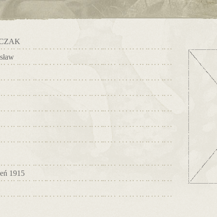
CZAK
isław
zeń 1915