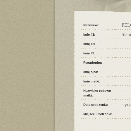
FEL
Nazwisko:
Stan
Imię #1:
Imię #2:
Imię #3:
Pseudonim:
Imię ojca:
Imię matki:
Nazwisko rodowe
matki:
styc
Data urodzenia:
Miejsce urodzenia: