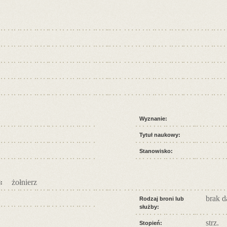
Wyznanie:
Tytuł naukowy:
Stanowisko:
żołnierz
:
brak 
Rodzaj broni lub
służby:
strz.
Stopień: