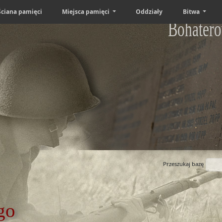
Ściana pamięci
Miejsca pamięci
Oddziały
Bitwa
Bohatero
Przeszukaj bazę
go