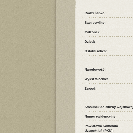
Rodzeństwo:
Stan cywilny:
Małżonek:
Dzieci:
Ostatni adres:
Narodowość:
Wykształcenie:
Zawód:
Stosunek do służby wojskowej
Numer ewidencyjny:
Powiatowa Komenda
Uzupełnień (PKU):