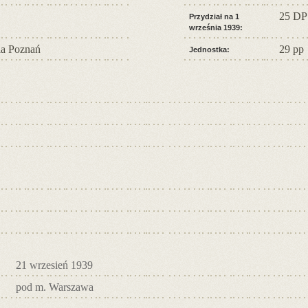
25 DP
Przydział na 1
września 1939:
a Poznań
29 pp
Jednostka:
21 wrzesień 1939
pod m. Warszawa