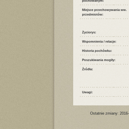
pochowanym:
Miejsce przechowywania ww.
przedmiotów:
Życiorys:
Wspomnienia / relacje:
Historia pochówku:
Poszukiwania mogiły:
Źródła:
Uwagi:
Ostatnie zmiany: 2016