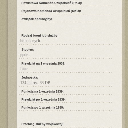
Powiatowa Komenda Uzupełnień (PKU):
Rejonowa Komenda Uzupełnień (RKU):
Związek operacyjny:
Rodzaj broni lub służby:
brak danych
Stopień:
ppor.
Przydział na 1 września 1939:
Inne
Jednostka:
134 pp rez. 33 DP
Funkcja na 1 września 1939:
Przydział po 1 września 1939:
Funkcja po 1 września 1939:
Przebieg służby wojskowej: