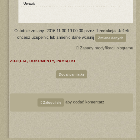
Uwagi:
Ostatnie zmiany: 2016-11-30 19:00:00 przez
redakcja
. Jeżeli
chcesz uzupełnić lub zmienić dane wciśnij
Zmiana danych
Zasady modyfikacji biogramu
ZDJĘCIA, DOKUMENTY, PAMIĄTKI
Dodaj pamiątkę
aby dodać komentarz.
Zaloguj się