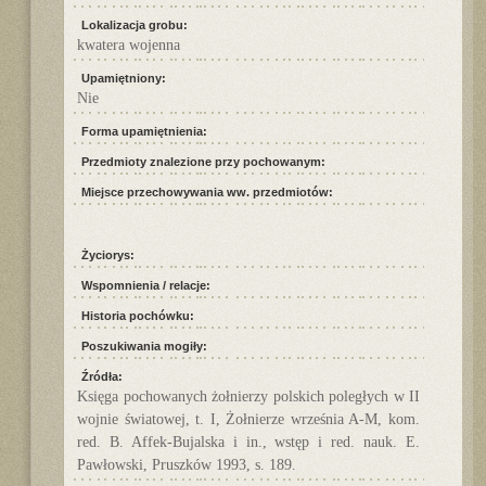
Lokalizacja grobu:
kwatera wojenna
Upamiętniony:
Nie
Forma upamiętnienia:
Przedmioty znalezione przy pochowanym:
Miejsce przechowywania ww. przedmiotów:
Życiorys:
Wspomnienia / relacje:
Historia pochówku:
Poszukiwania mogiły:
Źródła:
Księga pochowanych żołnierzy polskich poległych w II
wojnie światowej, t. I, Żołnierze września A-M, kom.
red. B. Affek-Bujalska i in., wstęp i red. nauk. E.
Pawłowski, Pruszków 1993, s. 189.