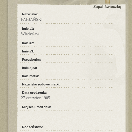
Zapal świeczkę
Nazwisko:
FABJAŃSKI
Imię #1:
Władysław
Imię #2:
Imię #3:
Pseudonim:
Imię ojca:
Imię matki:
Nazwisko rodowe matki:
Data urodzenia:
27 czerwiec 1905
Miejsce urodzenia:
Rodzeństwo: