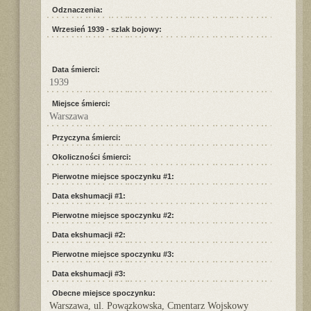
Odznaczenia:
Wrzesień 1939 - szlak bojowy:
Data śmierci:
1939
Miejsce śmierci:
Warszawa
Przyczyna śmierci:
Okoliczności śmierci:
Pierwotne miejsce spoczynku #1:
Data ekshumacji #1:
Pierwotne miejsce spoczynku #2:
Data ekshumacji #2:
Pierwotne miejsce spoczynku #3:
Data ekshumacji #3:
Obecne miejsce spoczynku:
Warszawa, ul. Powązkowska, Cmentarz Wojskowy