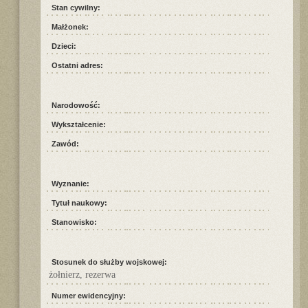
Stan cywilny:
Małżonek:
Dzieci:
Ostatni adres:
Narodowość:
Wykształcenie:
Zawód:
Wyznanie:
Tytuł naukowy:
Stanowisko:
Stosunek do służby wojskowej:
żołnierz, rezerwa
Numer ewidencyjny: