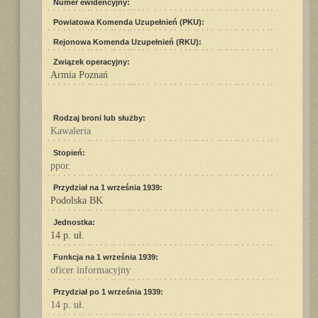
Numer ewidencyjny:
Powiatowa Komenda Uzupełnień (PKU):
Rejonowa Komenda Uzupełnień (RKU):
Związek operacyjny:
Armia Poznań
Rodzaj broni lub służby:
Kawaleria
Stopień:
ppor.
Przydział na 1 września 1939:
Podolska BK
Jednostka:
14 p. uł.
Funkcja na 1 września 1939:
oficer informacyjny
Przydział po 1 września 1939:
14 p. uł.