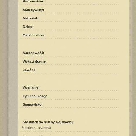
Rodzeństwo:
Stan cywilny:
Małżonek:
Dzieci:
Ostatni adres:
Narodowość:
Wykształcenie:
Zawód:
Wyznanie:
Tytuł naukowy:
Stanowisko:
Stosunek do służby wojskowej:
żołnierz, rezerwa