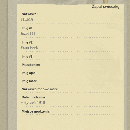
Zapal świeczkę
Nazwisko:
FIEMA
Imię #1:
Józef
[1]
Imię #2:
Franciszek
Imię #3:
Pseudonim:
Imię ojca:
Imię matki:
Nazwisko rodowe matki:
Data urodzenia:
9 styczeń 1910
Miejsce urodzenia: