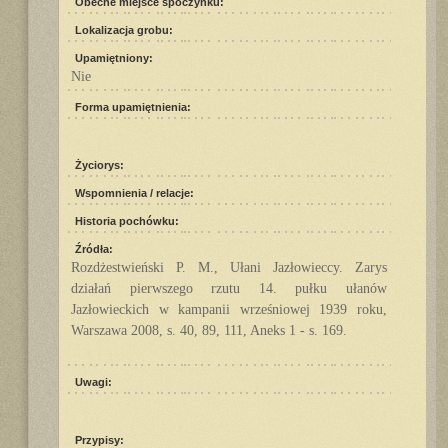
Obecne miejsce spoczynku:
Lokalizacja grobu:
Upamiętniony:
Nie
Forma upamiętnienia:
Życiorys:
Wspomnienia / relacje:
Historia pochówku:
Źródła:
Rozdżestwieński P. M., Ułani Jazłowieccy. Zarys
działań pierwszego rzutu 14. pułku ułanów
Jazłowieckich w kampanii wrześniowej 1939 roku,
Warszawa 2008, s. 40, 89, 111, Aneks 1 - s. 169.
Uwagi:
Przypisy: