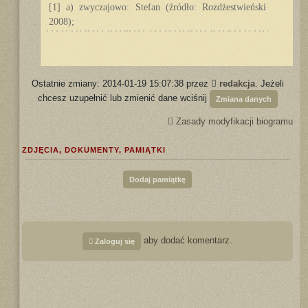
[1] a) zwyczajowo: Stefan (źródło: Rozdżestwieński
2008);
Ostatnie zmiany: 2014-01-19 15:07:38 przez
redakcja
. Jeżeli
chcesz uzupełnić lub zmienić dane wciśnij
Zmiana danych
Zasady modyfikacji biogramu
ZDJĘCIA, DOKUMENTY, PAMIĄTKI
Dodaj pamiątkę
aby dodać komentarz.
Zaloguj się