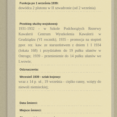
Funkcja po 1 września 1939:
dowódca 2 plutonu w II szwadronie (od 2 września)
Przebieg służby wojskowej:
1931-1932 - w Szkole Podchorążych Rezerwy
Kawalerii Centrum Wyszkolenia Kawalerii w
Grudziądzu (VI rocznik); 1935 - promocja na stopień
ppor. rez. kaw. ze starszeństwem z dniem 1 I 1934
(lokata 168) i przydziałem do 19 pułku ułanów w
Ostrogu; 1939 - przeniesienie do 14 pułku ułanów we
Lwowie;
Odznaczenia:
Wrzesień 1939 - szlak bojowy:
wraz z 14 p. uł.; 19 września - ciężko ranny, wzięty do
niewoli niemieckiej;
Data śmierci:
Miejsce śmierci: